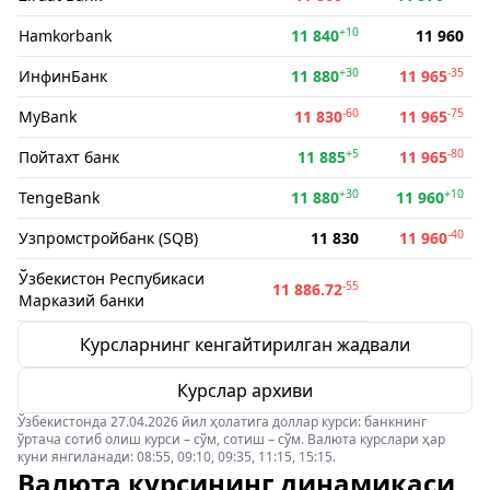
+10
Hamkorbank
11 840
11 960
+30
-35
ИнфинБанк
11 880
11 965
-60
-75
MyBank
11 830
11 965
+5
-80
Пойтахт банк
11 885
11 965
+30
+10
TengeBank
11 880
11 960
-40
Узпромстройбанк (SQB)
11 830
11 960
Ўзбекистон Респубикаси
-55
11 886.72
Марказий банки
Курсларнинг кенгайтирилган жадвали
Курслар архиви
Ўзбекистонда 27.04.2026 йил ҳолатига доллар курси: банкнинг
ўртача сотиб олиш курси – сўм, сотиш – сўм. Валюта курслари ҳар
куни янгиланади: 08:55, 09:10, 09:35, 11:15, 15:15.
Валюта курсининг динамикаси