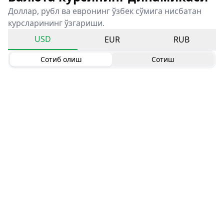
Доллар, рубл ва евронинг ўзбек сўмига нисбатан
курсларининг ўзгариши.
USD
EUR
RUB
Сотиб олиш
Сотиш