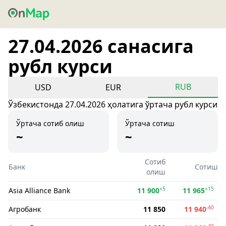
27.04.2026 санасига
рубл курси
RUB
USD
EUR
Ўзбекистонда 27.04.2026 ҳолатига ўртача рубл курси
Ўртача сотиб олиш
Ўртача сотиш
~
~
Сотиб
Банк
Сотиш
олиш
+5
+15
Asia Alliance Bank
11 900
11 965
-40
Агробанк
11 850
11 940
-40