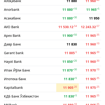
Алоқабанк
11 880
11 960
+10
+5
Anorbank
11 880
11 965
+30
Асакабанк
11 880
11 950
-54
-57
AVO Bank
11 530.12
12 243.32
+50
-35
Apex Bank
11 900
11 965
-10
Давр Банк
11 830
11 960
-5
-30
Garant bank
11 885
11 965
+20
-30
Hayot Bank
11 850
11 960
+30
-10
Ипак Йўли Банк
11 870
11 970
+5
-35
Ипотека банк
11 830
11 965
-20
-25
Kapitalbank
11 905
11 975
+5
-35
КДБ Банк Ўзбекистон
11 830
11 965
-10
-35
MKBank
11 880
11 965