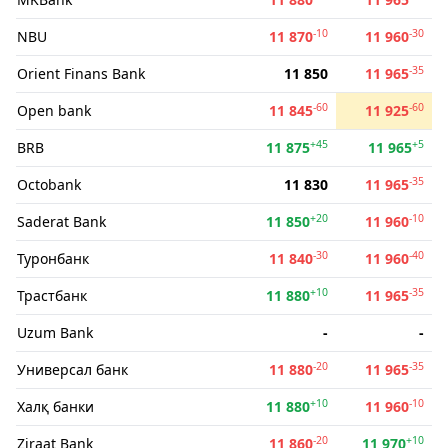
-10
-30
NBU
11 870
11 960
-35
Orient Finans Bank
11 850
11 965
-60
-60
Open bank
11 845
11 925
+45
+5
BRB
11 875
11 965
-35
Octobank
11 830
11 965
+20
-10
Saderat Bank
11 850
11 960
-30
-40
Туронбанк
11 840
11 960
+10
-35
Трастбанк
11 880
11 965
Uzum Bank
-
-
-20
-35
Универсал банк
11 880
11 965
+10
-10
Халқ банки
11 880
11 960
-20
+10
Ziraat Bank
11 860
11 970