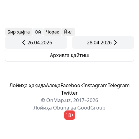
Бир ҳафта
Ой
Чорак
Йил
26.04.2026
28.04.2026
Архивга қайтиш
Лойиҳа ҳақида
Алоқа
Facebook
Instagram
Telegram
Twitter
© OnMap.uz, 2017–2026
Лойиҳа
Obuna
ва
GoodGroup
18+