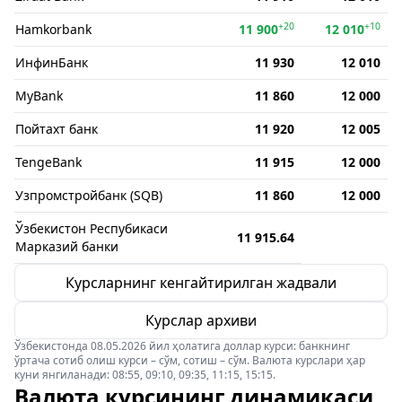
+20
+10
Hamkorbank
11 900
12 010
ИнфинБанк
11 930
12 010
MyBank
11 860
12 000
Пойтахт банк
11 920
12 005
TengeBank
11 915
12 000
Узпромстройбанк (SQB)
11 860
12 000
Ўзбекистон Респубикаси
11 915.64
Марказий банки
Курсларнинг кенгайтирилган жадвали
Курслар архиви
Ўзбекистонда 08.05.2026 йил ҳолатига доллар курси: банкнинг
ўртача сотиб олиш курси – сўм, сотиш – сўм. Валюта курслари ҳар
куни янгиланади: 08:55, 09:10, 09:35, 11:15, 15:15.
Валюта курсининг динамикаси