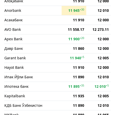
Алоқабанк
11 910
12 000
+30
Anorbank
11 945
12 010
Асакабанк
11 910
12 000
AVO Bank
11 558.17
12 273.11
+20
Apex Bank
11 900
12 000
Давр Банк
11 860
12 000
+5
Garant bank
11 940
12 005
Hayot Bank
11 910
12 000
Ипак Йўли Банк
11 890
12 010
+35
+5
Ипотека банк
11 895
12 010
Kapitalbank
11 935
12 005
КДБ Банк Ўзбекистон
11 890
12 010
MKBank
11 880
11 965