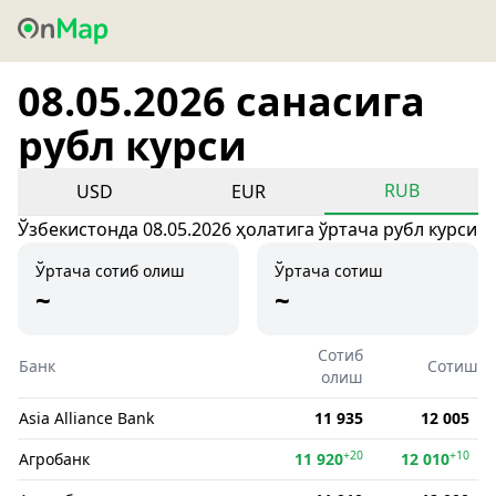
08.05.2026 санасига
рубл курси
RUB
USD
EUR
Ўзбекистонда 08.05.2026 ҳолатига ўртача рубл курси
Ўртача сотиб олиш
Ўртача сотиш
~
~
Сотиб
Банк
Сотиш
олиш
Asia Alliance Bank
11 935
12 005
+20
+10
Агробанк
11 920
12 010