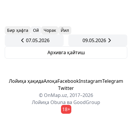
Бир ҳафта
Ой
Чорак
Йил
07.05.2026
09.05.2026
Архивга қайтиш
Лойиҳа ҳақида
Алоқа
Facebook
Instagram
Telegram
Twitter
© OnMap.uz, 2017–2026
Лойиҳа
Obuna
ва
GoodGroup
18+