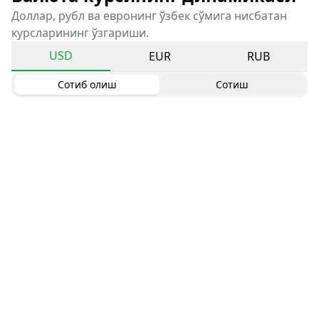
Доллар, рубл ва евронинг ўзбек сўмига нисбатан
курсларининг ўзгариши.
USD
EUR
RUB
Сотиб олиш
Сотиш