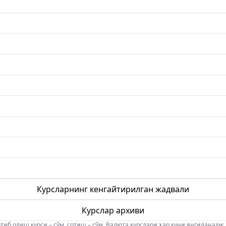
Курсларнинг кенгайтирилган жадвали
Курслар архиви
б олиш курси – сўм, сотиш – сўм. Валюта курслари ҳар куни янгиланади: 08:5