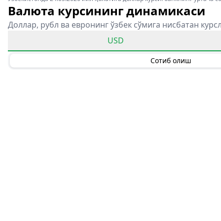
Валюта курсининг динамикаси
Доллар, рубл ва евронинг ўзбек сўмига нисбатан курс
USD
Сотиб олиш