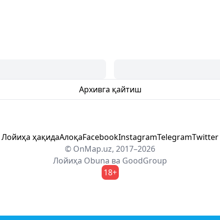
Архивга қайтиш
Лойиҳа ҳақида
Алоқа
Facebook
Instagram
Telegram
Twitter
© OnMap.uz, 2017–2026
Лойиҳа
Obuna
ва
GoodGroup
18+