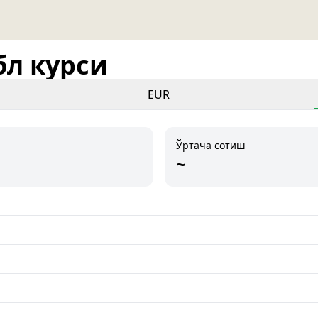
бл курси
EUR
Ўртача сотиш
~