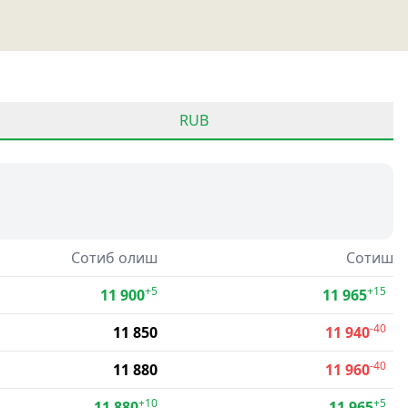
RUB
Сотиб олиш
Сотиш
+5
+15
11 900
11 965
-40
11 850
11 940
-40
11 880
11 960
+10
+5
11 880
11 965