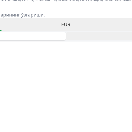
ларининг ўзгариши.
EUR