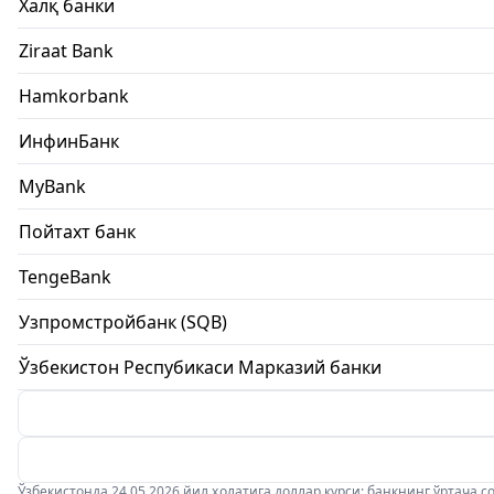
Халқ банки
Ziraat Bank
Hamkorbank
ИнфинБанк
MyBank
Пойтахт банк
TengeBank
Узпромстройбанк (SQB)
Ўзбекистон Респубикаси Марказий банки
Ўзбекистонда 24.05.2026 йил ҳолатига доллар курси: банкнинг ўртача соти