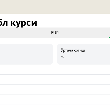
бл курси
EUR
Ўртача сотиш
~