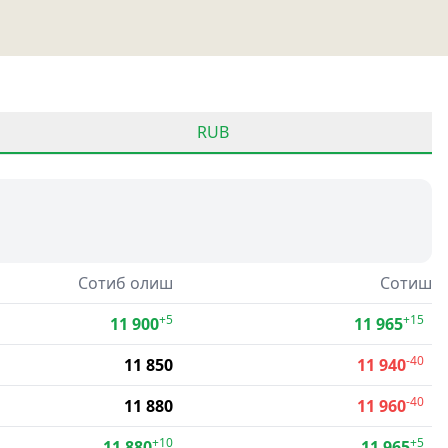
RUB
Сотиб олиш
Сотиш
+5
+15
11 900
11 965
-40
11 850
11 940
-40
11 880
11 960
+10
+5
11 880
11 965