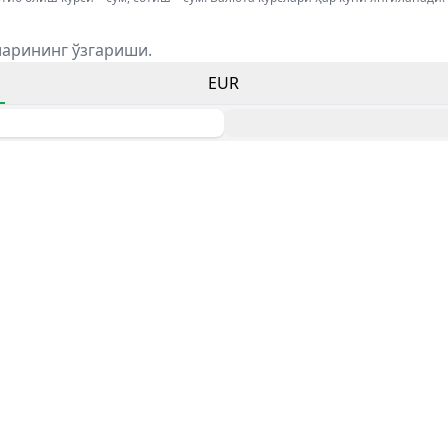
ларининг ўзгариши.
EUR