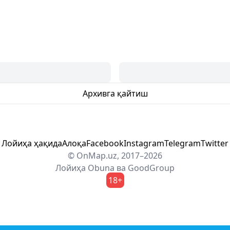
Архивга қайтиш
Лойиҳа ҳақида
Алоқа
Facebook
Instagram
Telegram
Twitter
© OnMap.uz, 2017–2026
Лойиҳа
Obuna
ва
GoodGroup
18+