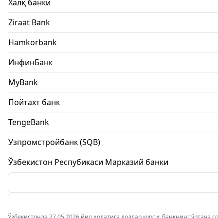
Халқ банки
Ziraat Bank
Hamkorbank
ИнфинБанк
MyBank
Пойтахт банк
TengeBank
Узпромстройбанк (SQB)
Ўзбекистон Респубикаси Марказий банки
Ўзбекистонда 27.05.2026 йил ҳолатига доллар курси: банкнинг ўртача соти