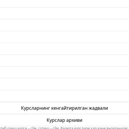
Курсларнинг кенгайтирилган жадвали
Курслар архиви
б олиш курси – сўм, сотиш – сўм. Валюта курслари ҳар куни янгиланади: 08:5