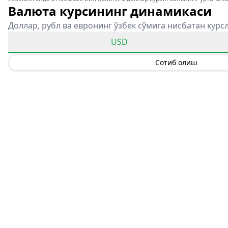
Валюта курсининг динамикаси
Доллар, рубл ва евронинг ўзбек сўмига нисбатан курс
USD
Сотиб олиш