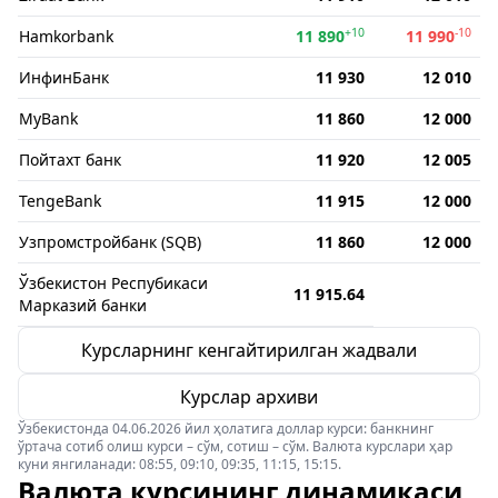
+10
-10
Hamkorbank
11 890
11 990
ИнфинБанк
11 930
12 010
MyBank
11 860
12 000
Пойтахт банк
11 920
12 005
TengeBank
11 915
12 000
Узпромстройбанк (SQB)
11 860
12 000
Ўзбекистон Респубикаси
11 915.64
Марказий банки
Курсларнинг кенгайтирилган жадвали
Курслар архиви
Ўзбекистонда 04.06.2026 йил ҳолатига доллар курси: банкнинг
ўртача сотиб олиш курси – сўм, сотиш – сўм. Валюта курслари ҳар
куни янгиланади: 08:55, 09:10, 09:35, 11:15, 15:15.
Валюта курсининг динамикаси