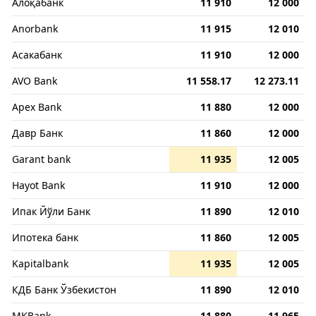
Алоқабанк
11 910
12 000
Anorbank
11 915
12 010
Асакабанк
11 910
12 000
AVO Bank
11 558.17
12 273.11
Apex Bank
11 880
12 000
Давр Банк
11 860
12 000
Garant bank
11 935
12 005
Hayot Bank
11 910
12 000
Ипак Йўли Банк
11 890
12 010
Ипотека банк
11 860
12 005
Kapitalbank
11 935
12 005
КДБ Банк Ўзбекистон
11 890
12 010
MKBank
11 880
11 965