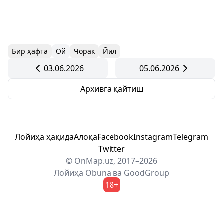
Бир ҳафта
Ой
Чорак
Йил
03.06.2026
05.06.2026
Архивга қайтиш
Лойиҳа ҳақида
Алоқа
Facebook
Instagram
Telegram
Twitter
© OnMap.uz, 2017–2026
Лойиҳа
Obuna
ва
GoodGroup
18+