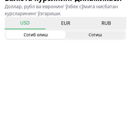
Доллар, рубл ва евронинг ўзбек сўмига нисбатан
курсларининг ўзгариши.
USD
EUR
RUB
Сотиб олиш
Сотиш