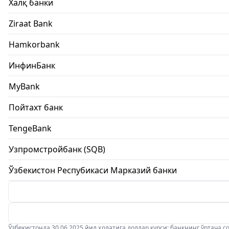
Халқ банки
Ziraat Bank
Hamkorbank
ИнфинБанк
MyBank
Пойтахт банк
TengeBank
Узпромстройбанк (SQB)
Ўзбекистон Респубикаси Марказий банки
Ўзбекистонда 30.06.2025 йил ҳолатига доллар курси: банкнинг ўртача соти