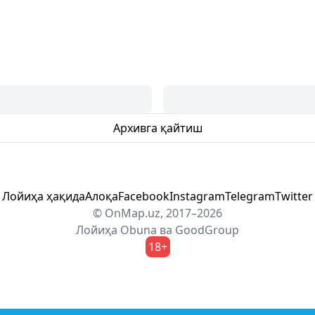
Архивга қайтиш
Лойиҳа ҳақида
Алоқа
Facebook
Instagram
Telegram
Twitter
© OnMap.uz, 2017–2026
Лойиҳа
Obuna
ва
GoodGroup
18+