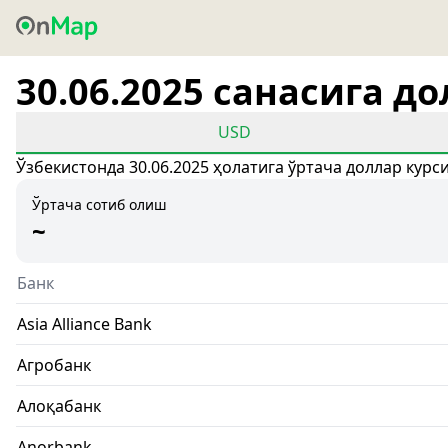
30.06.2025 санасига д
USD
Ўзбекистонда 30.06.2025 ҳолатига ўртача доллар курс
Ўртача сотиб олиш
~
Банк
Asia Alliance Bank
Агробанк
Алоқабанк
Anorbank