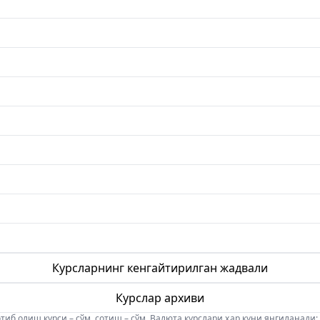
Курсларнинг кенгайтирилган жадвали
Курслар архиви
б олиш курси – сўм, сотиш – сўм. Валюта курслари ҳар куни янгиланади: 08:5