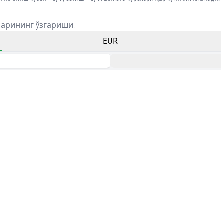
ларининг ўзгариши.
EUR