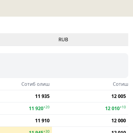
RUB
Сотиб олиш
Сотиш
11 935
12 005
+20
+10
11 920
12 010
11 910
12 000
+30
11 945
12 010