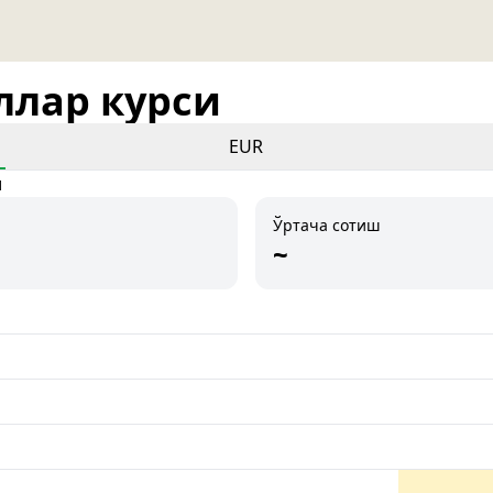
оллар курси
EUR
и
Ўртача сотиш
~