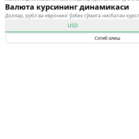
Валюта курсининг динамикаси
Доллар, рубл ва евронинг ўзбек сўмига нисбатан курс
USD
Сотиб олиш