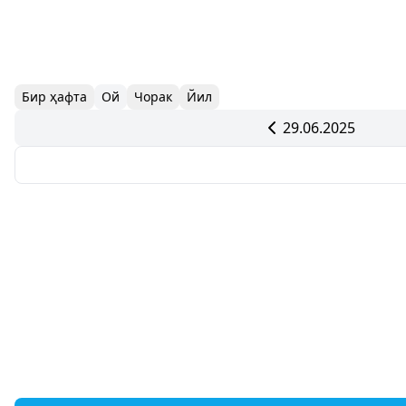
Бир ҳафта
Ой
Чорак
Йил
29.06.2025