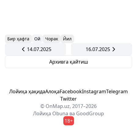
Бир ҳафта
Ой
Чорак
Йил
14.07.2025
16.07.2025
Архивга қайтиш
Лойиҳа ҳақида
Алоқа
Facebook
Instagram
Telegram
Twitter
© OnMap.uz, 2017–2026
Лойиҳа
Obuna
ва
GoodGroup
18+