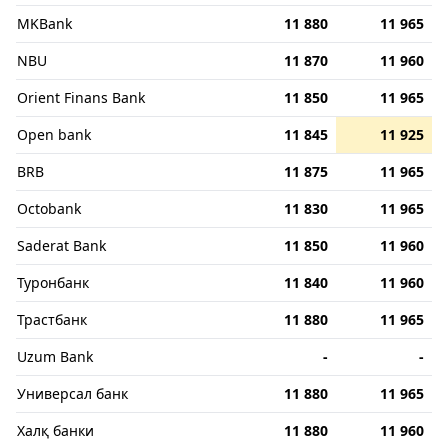
MKBank
11 880
11 965
NBU
11 870
11 960
Orient Finans Bank
11 850
11 965
Open bank
11 845
11 925
BRB
11 875
11 965
Octobank
11 830
11 965
Saderat Bank
11 850
11 960
Туронбанк
11 840
11 960
Трастбанк
11 880
11 965
Uzum Bank
-
-
Универсал банк
11 880
11 965
Халқ банки
11 880
11 960