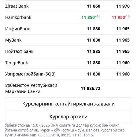
Ziraat Bank
11 860
11 970
+10
-10
Hamkorbank
11 850
11 950
ИнфинБанк
11 880
11 965
MyBank
11 830
11 965
Пойтахт банк
11 885
11 965
TengeBank
11 880
11 960
Узпромстройбанк (SQB)
11 830
11 960
Ўзбекистон Респубикаси
11 886.72
Марказий банки
Курсларнинг кенгайтирилган жадвали
Курслар архиви
Ўзбекистонда 15.07.2025 йил ҳолатига доллар курси: банкнинг
ўртача сотиб олиш курси – сўм, сотиш – сўм. Валюта курслари ҳар
куни янгиланади: 08:55, 09:10, 09:35, 11:15, 15:15.