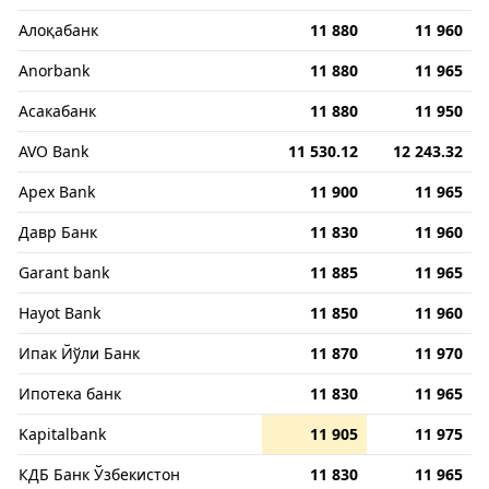
Алоқабанк
11 880
11 960
Anorbank
11 880
11 965
Асакабанк
11 880
11 950
AVO Bank
11 530.12
12 243.32
Apex Bank
11 900
11 965
Давр Банк
11 830
11 960
Garant bank
11 885
11 965
Hayot Bank
11 850
11 960
Ипак Йўли Банк
11 870
11 970
Ипотека банк
11 830
11 965
Kapitalbank
11 905
11 975
КДБ Банк Ўзбекистон
11 830
11 965