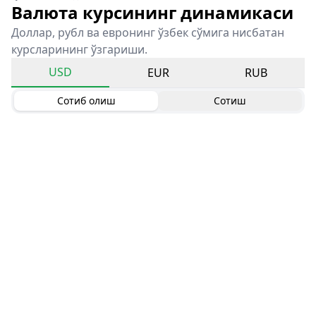
Валюта курсининг динамикаси
Доллар, рубл ва евронинг ўзбек сўмига нисбатан
курсларининг ўзгариши.
USD
EUR
RUB
Сотиб олиш
Сотиш