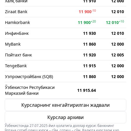
Халқ банки
11 910
12 000
-10
Ziraat Bank
11 900
12 010
+20
+10
Hamkorbank
11 900
12 010
ИнфинБанк
11 930
12 010
MyBank
11 860
12 000
Пойтахт банк
11 920
12 005
TengeBank
11 915
12 000
Узпромстройбанк (SQB)
11 860
12 000
Ўзбекистон Респубикаси
11 915.64
Марказий банки
Курсларнинг кенгайтирилган жадвали
Курслар архиви
Ўзбекистонда 27.07.2025 йил ҳолатига доллар курси: банкнинг
ўртача сотиб олиш курси – сўм, сотиш – сўм. Валюта курслари ҳар