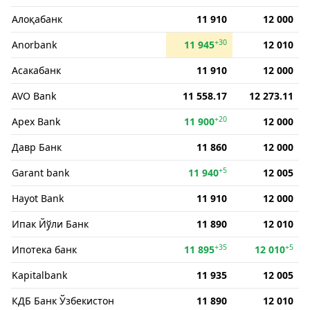
Алоқабанк
11 910
12 000
+30
Anorbank
11 945
12 010
Асакабанк
11 910
12 000
AVO Bank
11 558.17
12 273.11
+20
Apex Bank
11 900
12 000
Давр Банк
11 860
12 000
+5
Garant bank
11 940
12 005
Hayot Bank
11 910
12 000
Ипак Йўли Банк
11 890
12 010
+35
+5
Ипотека банк
11 895
12 010
Kapitalbank
11 935
12 005
КДБ Банк Ўзбекистон
11 890
12 010