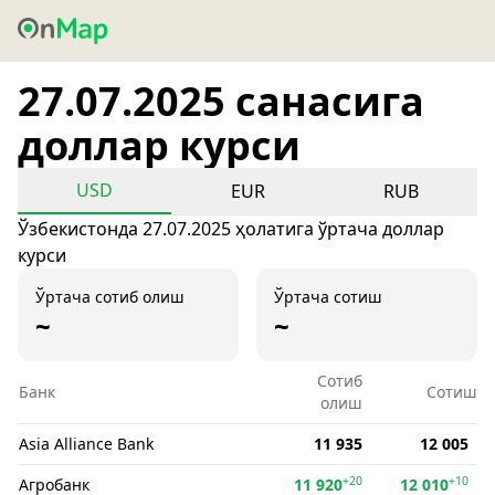
27.07.2025 санасига
доллар курси
USD
EUR
RUB
Ўзбекистонда 27.07.2025 ҳолатига ўртача доллар
курси
Ўртача сотиб олиш
Ўртача сотиш
~
~
Сотиб
Банк
Сотиш
олиш
Asia Alliance Bank
11 935
12 005
+20
+10
Агробанк
11 920
12 010