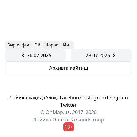
Бир ҳафта
Ой
Чорак
Йил
26.07.2025
28.07.2025
Архивга қайтиш
Лойиҳа ҳақида
Алоқа
Facebook
Instagram
Telegram
Twitter
© OnMap.uz, 2017–2026
Лойиҳа
Obuna
ва
GoodGroup
18+