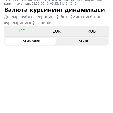
куни янгиланади: 08:55, 09:10, 09:35, 11:15, 15:15.
Валюта курсининг динамикаси
Доллар, рубл ва евронинг ўзбек сўмига нисбатан
курсларининг ўзгариши.
USD
EUR
RUB
Сотиб олиш
Сотиш