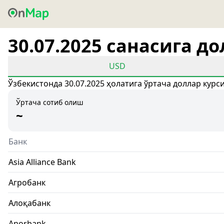
30.07.2025 санасига д
USD
Ўзбекистонда 30.07.2025 ҳолатига ўртача доллар курс
Ўртача сотиб олиш
~
Банк
Asia Alliance Bank
Агробанк
Алоқабанк
Anorbank