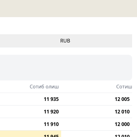
RUB
Сотиб олиш
Сотиш
11 935
12 005
11 920
12 010
11 910
12 000
11 945
12 010