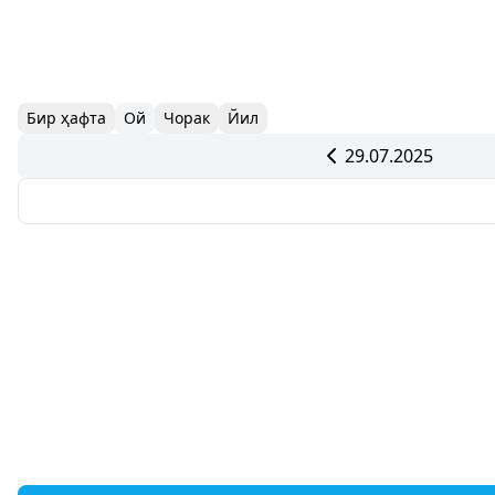
Бир ҳафта
Ой
Чорак
Йил
29.07.2025