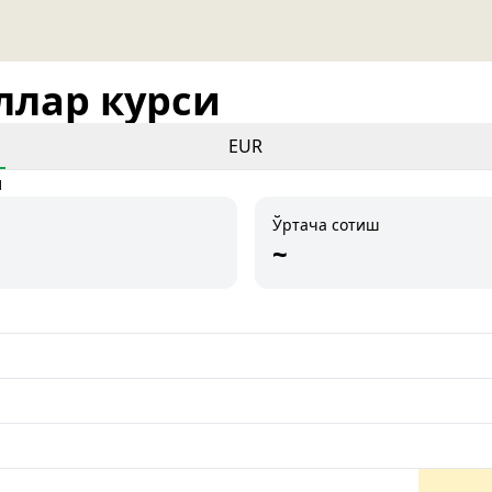
оллар курси
EUR
и
Ўртача сотиш
~