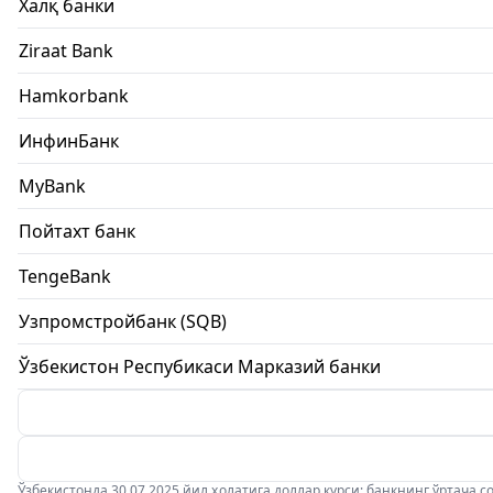
Халқ банки
Ziraat Bank
Hamkorbank
ИнфинБанк
MyBank
Пойтахт банк
TengeBank
Узпромстройбанк (SQB)
Ўзбекистон Респубикаси Марказий банки
Ўзбекистонда 30.07.2025 йил ҳолатига доллар курси: банкнинг ўртача соти