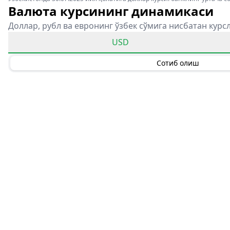
Валюта курсининг динамикаси
Доллар, рубл ва евронинг ўзбек сўмига нисбатан курс
USD
Сотиб олиш