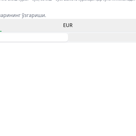
ларининг ўзгариши.
EUR