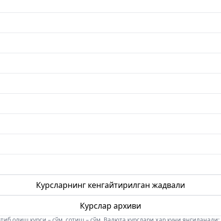
Курсларнинг кенгайтирилган жадвали
Курслар архиви
б олиш курси – сўм, сотиш – сўм. Валюта курслари ҳар куни янгиланади: 08:5