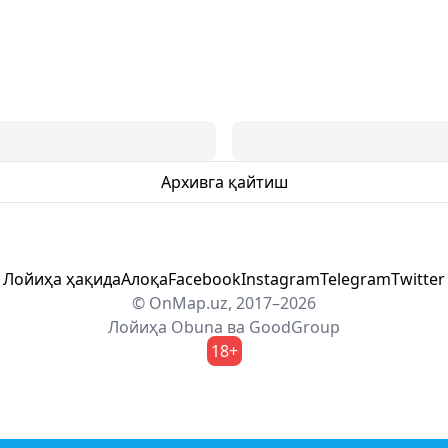
Архивга қайтиш
Лойиҳа ҳақида
Алоқа
Facebook
Instagram
Telegram
Twitter
© OnMap.uz, 2017–2026
Лойиҳа
Obuna
ва
GoodGroup
18+