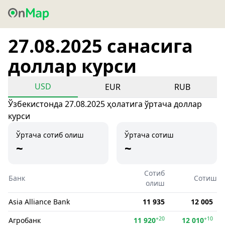
27.08.2025 санасига
доллар курси
USD
EUR
RUB
Ўзбекистонда 27.08.2025 ҳолатига ўртача доллар
курси
Ўртача сотиб олиш
Ўртача сотиш
~
~
Сотиб
Банк
Сотиш
олиш
Asia Alliance Bank
11 935
12 005
+20
+10
Агробанк
11 920
12 010