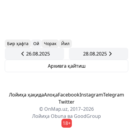
Бир ҳафта
Ой
Чорак
Йил
26.08.2025
28.08.2025
Архивга қайтиш
Лойиҳа ҳақида
Алоқа
Facebook
Instagram
Telegram
Twitter
© OnMap.uz, 2017–2026
Лойиҳа
Obuna
ва
GoodGroup
18+