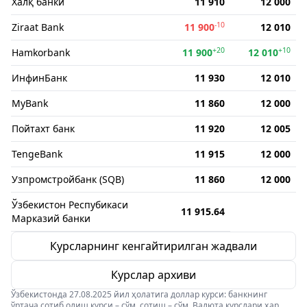
Халқ банки
11 910
12 000
-10
Ziraat Bank
11 900
12 010
+20
+10
Hamkorbank
11 900
12 010
ИнфинБанк
11 930
12 010
MyBank
11 860
12 000
Пойтахт банк
11 920
12 005
TengeBank
11 915
12 000
Узпромстройбанк (SQB)
11 860
12 000
Ўзбекистон Респубикаси
11 915.64
Марказий банки
Курсларнинг кенгайтирилган жадвали
Курслар архиви
Ўзбекистонда 27.08.2025 йил ҳолатига доллар курси: банкнинг
ўртача сотиб олиш курси – сўм, сотиш – сўм. Валюта курслари ҳар