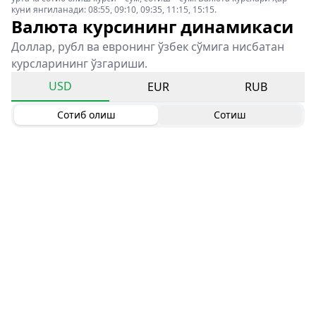
куни янгиланади: 08:55, 09:10, 09:35, 11:15, 15:15.
Валюта курсининг динамикаси
Доллар, рубл ва евронинг ўзбек сўмига нисбатан
курсларининг ўзгариши.
USD
EUR
RUB
Сотиб олиш
Сотиш