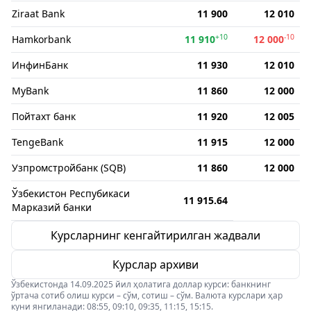
Ziraat Bank
11 900
12 010
+10
-10
Hamkorbank
11 910
12 000
ИнфинБанк
11 930
12 010
MyBank
11 860
12 000
Пойтахт банк
11 920
12 005
TengeBank
11 915
12 000
Узпромстройбанк (SQB)
11 860
12 000
Ўзбекистон Респубикаси
11 915.64
Марказий банки
Курсларнинг кенгайтирилган жадвали
Курслар архиви
Ўзбекистонда 14.09.2025 йил ҳолатига доллар курси: банкнинг
ўртача сотиб олиш курси – сўм, сотиш – сўм. Валюта курслари ҳар
куни янгиланади: 08:55, 09:10, 09:35, 11:15, 15:15.