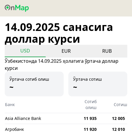
14.09.2025 санасига
доллар курси
USD
EUR
RUB
Ўзбекистонда 14.09.2025 ҳолатига ўртача доллар
курси
Ўртача сотиб олиш
Ўртача сотиш
~
~
Сотиб
Банк
Сотиш
олиш
Asia Alliance Bank
11 935
12 005
Агробанк
11 920
12 010