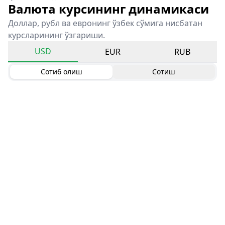
Валюта курсининг динамикаси
Доллар, рубл ва евронинг ўзбек сўмига нисбатан
курсларининг ўзгариши.
USD
EUR
RUB
Сотиб олиш
Сотиш