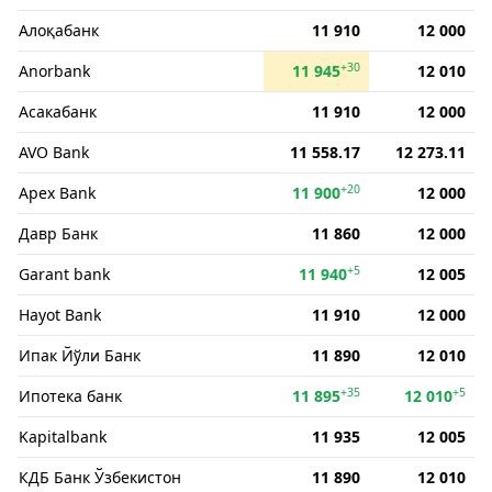
Алоқабанк
11 910
12 000
+30
Anorbank
11 945
12 010
Асакабанк
11 910
12 000
AVO Bank
11 558.17
12 273.11
+20
Apex Bank
11 900
12 000
Давр Банк
11 860
12 000
+5
Garant bank
11 940
12 005
Hayot Bank
11 910
12 000
Ипак Йўли Банк
11 890
12 010
+35
+5
Ипотека банк
11 895
12 010
Kapitalbank
11 935
12 005
КДБ Банк Ўзбекистон
11 890
12 010