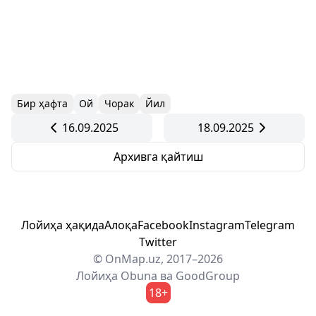
Бир ҳафта
Ой
Чорак
Йил
16.09.2025
18.09.2025
Архивга қайтиш
Лойиҳа ҳақида
Алоқа
Facebook
Instagram
Telegram
Twitter
© OnMap.uz, 2017–2026
Лойиҳа
Obuna
ва
GoodGroup
18+