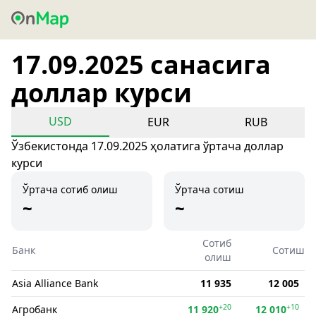
17.09.2025 санасига
доллар курси
USD
EUR
RUB
Ўзбекистонда 17.09.2025 ҳолатига ўртача доллар
курси
Ўртача сотиб олиш
Ўртача сотиш
~
~
Сотиб
Банк
Сотиш
олиш
Asia Alliance Bank
11 935
12 005
+20
+10
Агробанк
11 920
12 010