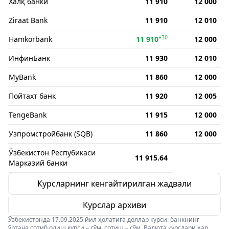
Халқ банки
11 910
12 000
Ziraat Bank
11 910
12 010
+30
Hamkorbank
11 910
12 000
ИнфинБанк
11 930
12 010
MyBank
11 860
12 000
Пойтахт банк
11 920
12 005
TengeBank
11 915
12 000
Узпромстройбанк (SQB)
11 860
12 000
Ўзбекистон Респубикаси
11 915.64
Марказий банки
Курсларнинг кенгайтирилган жадвали
Курслар архиви
Ўзбекистонда 17.09.2025 йил ҳолатига доллар курси: банкнинг
ўртача сотиб олиш курси – сўм, сотиш – сўм. Валюта курслари ҳар