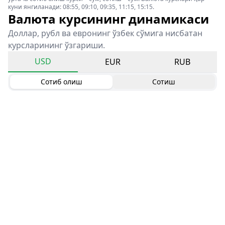
куни янгиланади: 08:55, 09:10, 09:35, 11:15, 15:15.
Валюта курсининг динамикаси
Доллар, рубл ва евронинг ўзбек сўмига нисбатан
курсларининг ўзгариши.
USD
EUR
RUB
Сотиб олиш
Сотиш