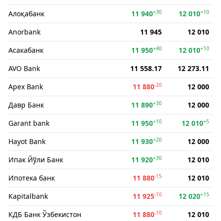
+30
+10
Алоқабанк
11 940
12 010
Anorbank
11 945
12 010
+40
+10
Асакабанк
11 950
12 010
AVO Bank
11 558.17
12 273.11
-20
Apex Bank
11 880
12 000
+30
Давр Банк
11 890
12 000
+10
+5
Garant bank
11 950
12 010
+20
Hayot Bank
11 930
12 000
+30
Ипак Йўли Банк
11 920
12 010
-15
Ипотека банк
11 880
12 010
-10
+15
Kapitalbank
11 925
12 020
-10
КДБ Банк Ўзбекистон
11 880
12 010