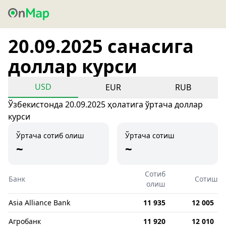
20.09.2025 санасига
доллар курси
USD
EUR
RUB
Ўзбекистонда 20.09.2025 ҳолатига ўртача доллар
курси
Ўртача сотиб олиш
Ўртача сотиш
~
~
Сотиб
Банк
Сотиш
олиш
Asia Alliance Bank
11 935
12 005
Агробанк
11 920
12 010