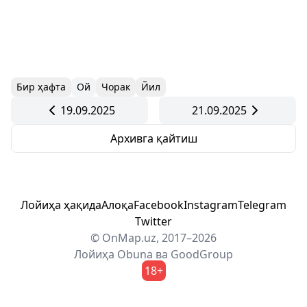
Бир ҳафта
Ой
Чорак
Йил
19.09.2025
21.09.2025
Архивга қайтиш
Лойиҳа ҳақида
Алоқа
Facebook
Instagram
Telegram
Twitter
© OnMap.uz, 2017–2026
Лойиҳа
Obuna
ва
GoodGroup
18+