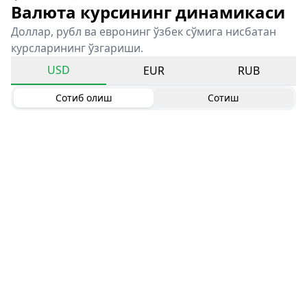
Валюта курсининг динамикаси
Доллар, рубл ва евронинг ўзбек сўмига нисбатан
курсларининг ўзгариши.
USD
EUR
RUB
Сотиб олиш
Сотиш