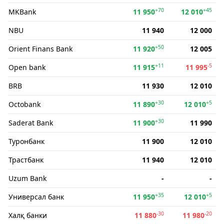
+70
+45
MKBank
11 950
12 010
NBU
11 940
12 000
+50
Orient Finans Bank
11 920
12 005
+11
-5
Open bank
11 915
11 995
BRB
11 930
12 010
+30
+5
Octobank
11 890
12 010
+30
Saderat Bank
11 900
11 990
Туронбанк
11 900
12 010
Трастбанк
11 940
12 010
Uzum Bank
-
-
+35
+5
Универсал банк
11 950
12 010
-30
-20
Халқ банки
11 880
11 980