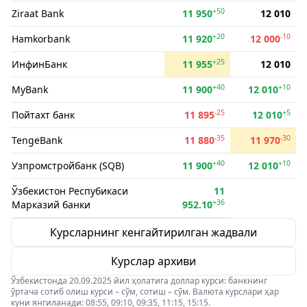
+50
Ziraat Bank
11 950
12 010
+20
-10
Hamkorbank
11 920
12 000
+25
ИнфинБанк
11 955
12 010
+40
+10
MyBank
11 900
12 010
-25
+5
Пойтахт банк
11 895
12 010
-35
-30
TengeBank
11 880
11 970
+40
+10
Узпромстройбанк (SQB)
11 900
12 010
Ўзбекистон Респубикаси
11
+36
Марказий банки
952.10
Курсларнинг кенгайтирилган жадвали
Курслар архиви
Ўзбекистонда 20.09.2025 йил ҳолатига доллар курси: банкнинг
ўртача сотиб олиш курси – сўм, сотиш – сўм. Валюта курслари ҳар
куни янгиланади: 08:55, 09:10, 09:35, 11:15, 15:15.