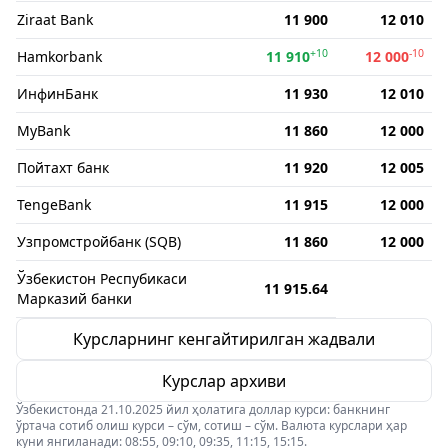
Ziraat Bank
11 900
12 010
+10
-10
Hamkorbank
11 910
12 000
ИнфинБанк
11 930
12 010
MyBank
11 860
12 000
Пойтахт банк
11 920
12 005
TengeBank
11 915
12 000
Узпромстройбанк (SQB)
11 860
12 000
Ўзбекистон Респубикаси
11 915.64
Марказий банки
Курсларнинг кенгайтирилган жадвали
Курслар архиви
Ўзбекистонда 21.10.2025 йил ҳолатига доллар курси: банкнинг
ўртача сотиб олиш курси – сўм, сотиш – сўм. Валюта курслари ҳар
куни янгиланади: 08:55, 09:10, 09:35, 11:15, 15:15.