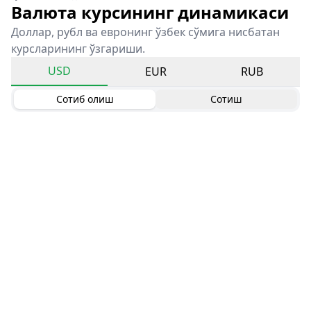
Валюта курсининг динамикаси
Доллар, рубл ва евронинг ўзбек сўмига нисбатан
курсларининг ўзгариши.
USD
EUR
RUB
Сотиб олиш
Сотиш