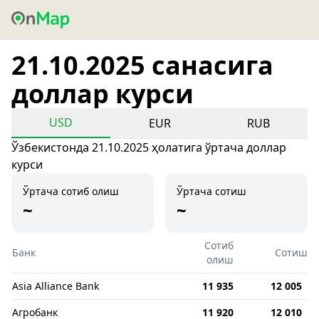
21.10.2025 санасига
доллар курси
USD
EUR
RUB
Ўзбекистонда 21.10.2025 ҳолатига ўртача доллар
курси
Ўртача сотиб олиш
Ўртача сотиш
~
~
Сотиб
Банк
Сотиш
олиш
Asia Alliance Bank
11 935
12 005
Агробанк
11 920
12 010