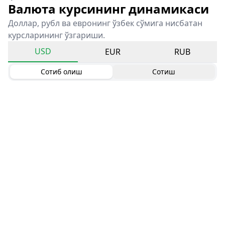
Валюта курсининг динамикаси
Доллар, рубл ва евронинг ўзбек сўмига нисбатан
курсларининг ўзгариши.
USD
EUR
RUB
Сотиб олиш
Сотиш