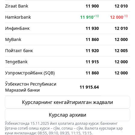
Ziraat Bank
11 900
12 010
+10
-10
Hamkorbank
11 910
12 000
ИнфинБанк
11 930
12 010
MyBank
11 860
12 000
Пойтахт банк
11 920
12 005
TengeBank
11 915
12 000
Узпромстройбанк (SQB)
11 860
12 000
Ўзбекистон Респубикаси
11 915.64
Марказий банки
Курсларнинг кенгайтирилган жадвали
Курслар архиви
Ўзбекистонда 15.11.2025 йил ҳолатига доллар курси: банкнинг
ўртача сотиб олиш курси – сўм, сотиш – сўм. Валюта курслари ҳар
куни янгиланади: 08:55, 09:10, 09:35, 11:15, 15:15.