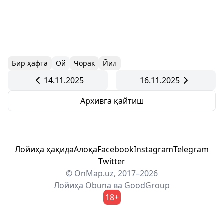
Бир ҳафта
Ой
Чорак
Йил
14.11.2025
16.11.2025
Архивга қайтиш
Лойиҳа ҳақида
Алоқа
Facebook
Instagram
Telegram
Twitter
© OnMap.uz, 2017–2026
Лойиҳа
Obuna
ва
GoodGroup
18+