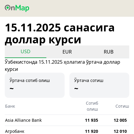
15.11.2025 санасига
доллар курси
USD
EUR
RUB
Ўзбекистонда 15.11.2025 ҳолатига ўртача доллар
курси
Ўртача сотиб олиш
Ўртача сотиш
~
~
Сотиб
Банк
Сотиш
олиш
Asia Alliance Bank
11 935
12 005
Агробанк
11 920
12 010