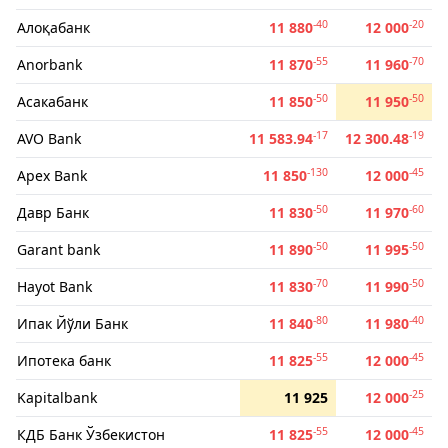
-40
-20
Алоқабанк
11 880
12 000
-55
-70
Anorbank
11 870
11 960
-50
-50
Асакабанк
11 850
11 950
-17
-19
AVO Bank
11 583.94
12 300.48
-130
-45
Apex Bank
11 850
12 000
-50
-60
Давр Банк
11 830
11 970
-50
-50
Garant bank
11 890
11 995
-70
-50
Hayot Bank
11 830
11 990
-80
-40
Ипак Йўли Банк
11 840
11 980
-55
-45
Ипотека банк
11 825
12 000
-25
Kapitalbank
11 925
12 000
-55
-45
КДБ Банк Ўзбекистон
11 825
12 000