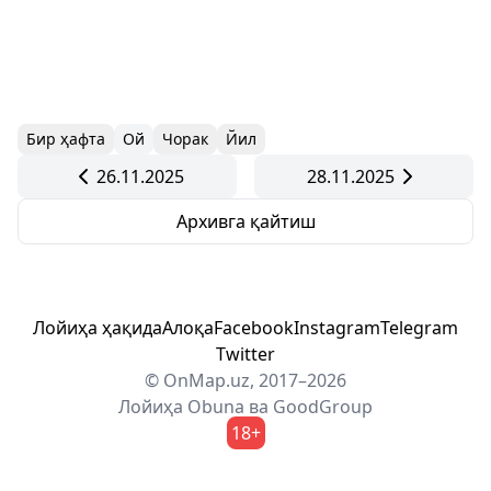
Бир ҳафта
Ой
Чорак
Йил
26.11.2025
28.11.2025
Архивга қайтиш
Лойиҳа ҳақида
Алоқа
Facebook
Instagram
Telegram
Twitter
© OnMap.uz, 2017–2026
Лойиҳа
Obuna
ва
GoodGroup
18+