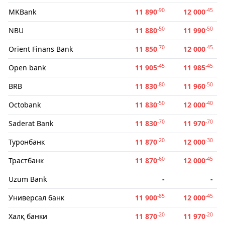
-90
-45
MKBank
11 890
12 000
-50
-50
NBU
11 880
11 990
-70
-45
Orient Finans Bank
11 850
12 000
-45
-45
Open bank
11 905
11 985
-80
-50
BRB
11 830
11 960
-50
-40
Octobank
11 830
12 000
-70
-70
Saderat Bank
11 830
11 970
-20
-30
Туронбанк
11 870
12 000
-60
-45
Трастбанк
11 870
12 000
Uzum Bank
-
-
-85
-45
Универсал банк
11 900
12 000
-20
-20
Халқ банки
11 870
11 970