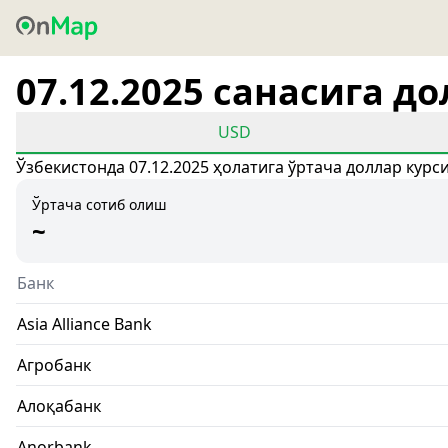
07.12.2025 санасига д
USD
Ўзбекистонда 07.12.2025 ҳолатига ўртача доллар курс
Ўртача сотиб олиш
~
Банк
Asia Alliance Bank
Агробанк
Алоқабанк
Anorbank