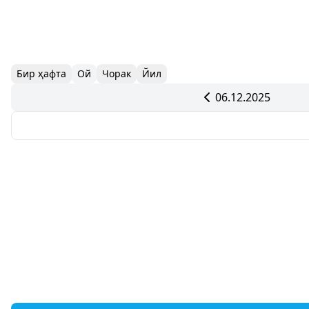
Бир ҳафта
Ой
Чорак
Йил
06.12.2025