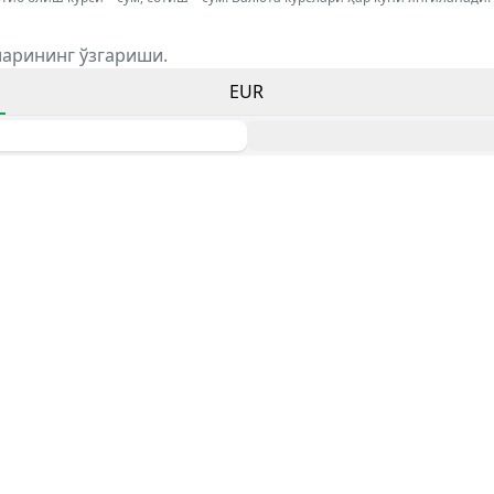
ларининг ўзгариши.
EUR