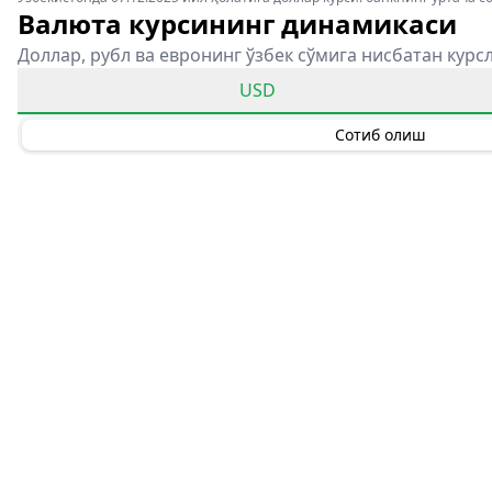
Валюта курсининг динамикаси
Доллар, рубл ва евронинг ўзбек сўмига нисбатан курс
USD
Сотиб олиш