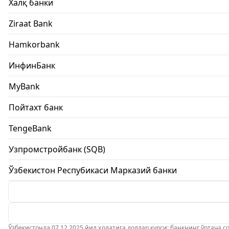
Халқ банки
Ziraat Bank
Hamkorbank
ИнфинБанк
MyBank
Пойтахт банк
TengeBank
Узпромстройбанк (SQB)
Ўзбекистон Респубикаси Марказий банки
Ўзбекистонда 07.12.2025 йил ҳолатига доллар курси: банкнинг ўртача соти