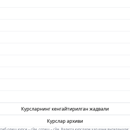
Курсларнинг кенгайтирилган жадвали
Курслар архиви
б олиш курси – сўм, сотиш – сўм. Валюта курслари ҳар куни янгиланади: 08:5