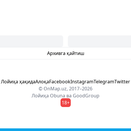
Архивга қайтиш
Лойиҳа ҳақида
Алоқа
Facebook
Instagram
Telegram
Twitter
© OnMap.uz, 2017–2026
Лойиҳа
Obuna
ва
GoodGroup
18+