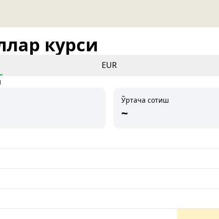
оллар курси
EUR
и
Ўртача сотиш
~