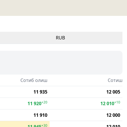
RUB
Сотиб олиш
Сотиш
11 935
12 005
+20
+10
11 920
12 010
11 910
12 000
+30
11 945
12 010