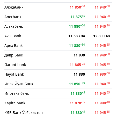
-30
-60
Алоқабанк
11 850
11 940
+5
-20
Anorbank
11 875
11 940
+30
-10
Асакабанк
11 880
11 940
AVO Bank
11 583.94
12 300.48
+30
-55
Apex Bank
11 880
11 945
-30
Давр Банк
11 830
11 940
-25
-50
Garant bank
11 865
11 945
-60
Hayot Bank
11 830
11 930
+10
-40
Ипак Йўли Банк
11 850
11 940
+5
-55
Ипотека банк
11 830
11 945
-55
-10
Kapitalbank
11 870
11 990
+5
-55
КДБ Банк Ўзбекистон
11 830
11 945