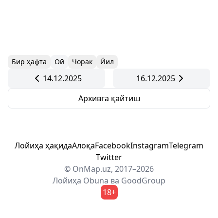
Бир ҳафта
Ой
Чорак
Йил
14.12.2025
16.12.2025
Архивга қайтиш
Лойиҳа ҳақида
Алоқа
Facebook
Instagram
Telegram
Twitter
© OnMap.uz, 2017–2026
Лойиҳа
Obuna
ва
GoodGroup
18+