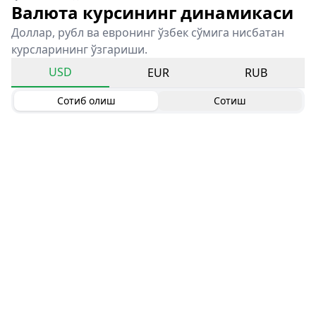
Валюта курсининг динамикаси
Доллар, рубл ва евронинг ўзбек сўмига нисбатан
курсларининг ўзгариши.
USD
EUR
RUB
Сотиб олиш
Сотиш