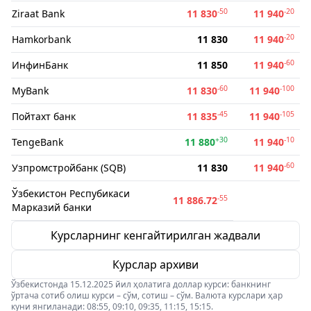
-50
-20
Ziraat Bank
11 830
11 940
-20
Hamkorbank
11 830
11 940
-60
ИнфинБанк
11 850
11 940
-60
-100
MyBank
11 830
11 940
-45
-105
Пойтахт банк
11 835
11 940
+30
-10
TengeBank
11 880
11 940
-60
Узпромстройбанк (SQB)
11 830
11 940
Ўзбекистон Респубикаси
-55
11 886.72
Марказий банки
Курсларнинг кенгайтирилган жадвали
Курслар архиви
Ўзбекистонда 15.12.2025 йил ҳолатига доллар курси: банкнинг
ўртача сотиб олиш курси – сўм, сотиш – сўм. Валюта курслари ҳар
куни янгиланади: 08:55, 09:10, 09:35, 11:15, 15:15.