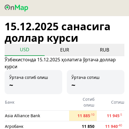
15.12.2025 санасига
доллар курси
USD
EUR
RUB
Ўзбекистонда 15.12.2025 ҳолатига ўртача доллар
курси
Ўртача сотиб олиш
Ўртача сотиш
~
~
Сотиб
Банк
Сотиш
олиш
-10
-5
Asia Alliance Bank
11 885
11 945
-40
Агробанк
11 850
11 940