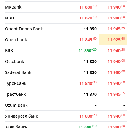
-10
-60
MKBank
11 880
11 940
-10
-50
NBU
11 870
11 940
-55
Orient Finans Bank
11 850
11 945
-60
-60
Open bank
11 845
11 925
+20
-20
BRB
11 850
11 940
-60
Octobank
11 830
11 940
-40
Saderat Bank
11 830
11 930
-30
-60
Туронбанк
11 840
11 940
-55
Трастбанк
11 870
11 945
Uzum Bank
-
-
-20
-60
Универсал банк
11 880
11 940
+10
-30
Халқ банки
11 880
11 940