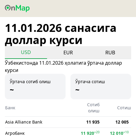
11.01.2026 санасига
доллар курси
USD
EUR
RUB
Ўзбекистонда 11.01.2026 ҳолатига ўртача доллар
курси
Ўртача сотиб олиш
Ўртача сотиш
~
~
Сотиб
Банк
Сотиш
олиш
Asia Alliance Bank
11 935
12 005
+20
+10
Агробанк
11 920
12 010