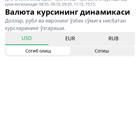
куни янгиланади: 08:55, 09:10, 09:35, 11:15, 15:15.
Валюта курсининг динамикаси
Доллар, рубл ва евронинг ўзбек сўмига нисбатан
курсларининг ўзгариши.
USD
EUR
RUB
Сотиб олиш
Сотиш