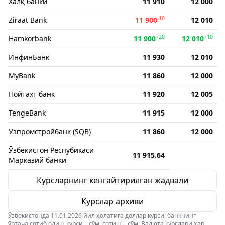
Халқ банки
11 910
12 000
-10
Ziraat Bank
11 900
12 010
+20
+10
Hamkorbank
11 900
12 010
ИнфинБанк
11 930
12 010
MyBank
11 860
12 000
Пойтахт банк
11 920
12 005
TengeBank
11 915
12 000
Узпромстройбанк (SQB)
11 860
12 000
Ўзбекистон Респубикаси
11 915.64
Марказий банки
Курсларнинг кенгайтирилган жадвали
Курслар архиви
Ўзбекистонда 11.01.2026 йил ҳолатига доллар курси: банкнинг
ўртача сотиб олиш курси – сўм, сотиш – сўм. Валюта курслари ҳар