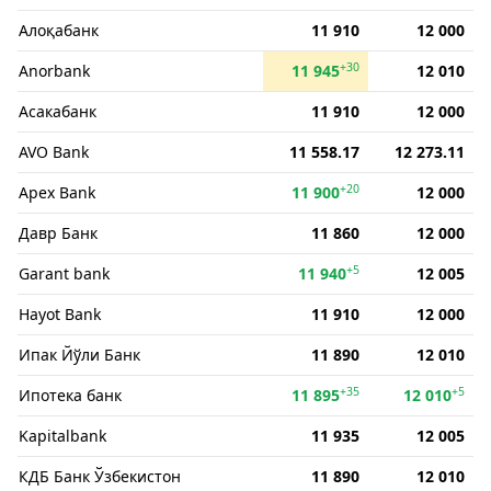
Алоқабанк
11 910
12 000
+30
Anorbank
11 945
12 010
Асакабанк
11 910
12 000
AVO Bank
11 558.17
12 273.11
+20
Apex Bank
11 900
12 000
Давр Банк
11 860
12 000
+5
Garant bank
11 940
12 005
Hayot Bank
11 910
12 000
Ипак Йўли Банк
11 890
12 010
+35
+5
Ипотека банк
11 895
12 010
Kapitalbank
11 935
12 005
КДБ Банк Ўзбекистон
11 890
12 010