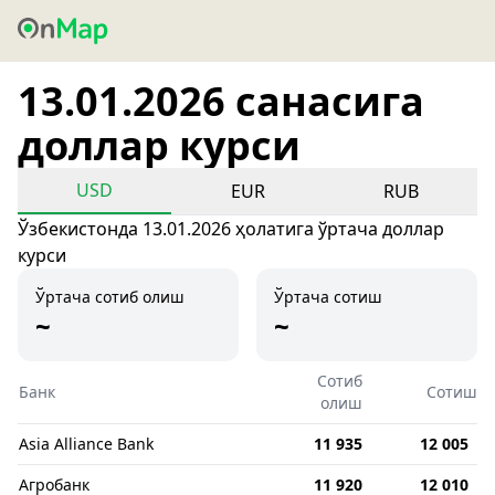
13.01.2026 санасига
доллар курси
USD
EUR
RUB
Ўзбекистонда 13.01.2026 ҳолатига ўртача доллар
курси
Ўртача сотиб олиш
Ўртача сотиш
~
~
Сотиб
Банк
Сотиш
олиш
Asia Alliance Bank
11 935
12 005
Агробанк
11 920
12 010