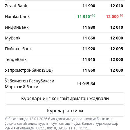
Ziraat Bank
11 900
12 010
+10
-10
Hamkorbank
11 910
12 000
ИнфинБанк
11 930
12 010
MyBank
11 860
12 000
Пойтахт банк
11 920
12 005
TengeBank
11 915
12 000
Узпромстройбанк (SQB)
11 860
12 000
Ўзбекистон Респубикаси
11 915.64
Марказий банки
Курсларнинг кенгайтирилган жадвали
Курслар архиви
Ўзбекистонда 13.01.2026 йил ҳолатига доллар курси: банкнинг
ўртача сотиб олиш курси – сўм, сотиш – сўм. Валюта курслари ҳар
куни янгиланади: 08:55, 09:10, 09:35, 11:15, 15:15.