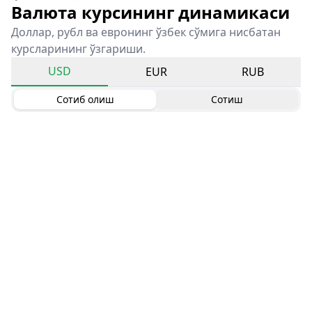
Валюта курсининг динамикаси
Доллар, рубл ва евронинг ўзбек сўмига нисбатан
курсларининг ўзгариши.
USD
EUR
RUB
Сотиб олиш
Сотиш