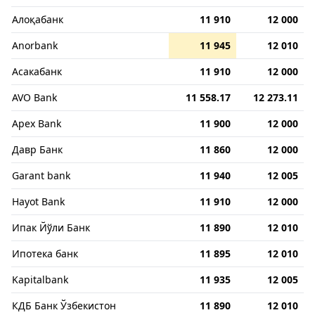
Алоқабанк
11 910
12 000
Anorbank
11 945
12 010
Асакабанк
11 910
12 000
AVO Bank
11 558.17
12 273.11
Apex Bank
11 900
12 000
Давр Банк
11 860
12 000
Garant bank
11 940
12 005
Hayot Bank
11 910
12 000
Ипак Йўли Банк
11 890
12 010
Ипотека банк
11 895
12 010
Kapitalbank
11 935
12 005
КДБ Банк Ўзбекистон
11 890
12 010