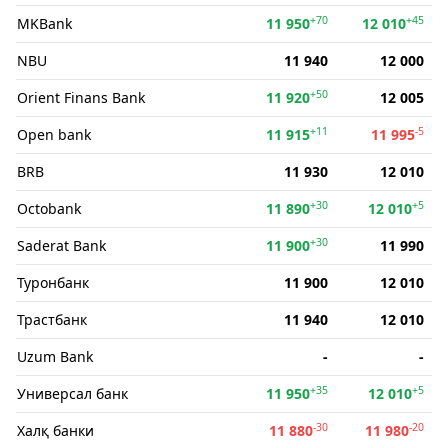
+70
+45
MKBank
11 950
12 010
NBU
11 940
12 000
+50
Orient Finans Bank
11 920
12 005
+11
-5
Open bank
11 915
11 995
BRB
11 930
12 010
+30
+5
Octobank
11 890
12 010
+30
Saderat Bank
11 900
11 990
Туронбанк
11 900
12 010
Трастбанк
11 940
12 010
Uzum Bank
-
-
+35
+5
Универсал банк
11 950
12 010
-30
-20
Халқ банки
11 880
11 980