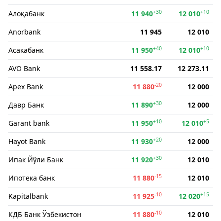
+30
+10
Алоқабанк
11 940
12 010
Anorbank
11 945
12 010
+40
+10
Асакабанк
11 950
12 010
AVO Bank
11 558.17
12 273.11
-20
Apex Bank
11 880
12 000
+30
Давр Банк
11 890
12 000
+10
+5
Garant bank
11 950
12 010
+20
Hayot Bank
11 930
12 000
+30
Ипак Йўли Банк
11 920
12 010
-15
Ипотека банк
11 880
12 010
-10
+15
Kapitalbank
11 925
12 020
-10
КДБ Банк Ўзбекистон
11 880
12 010