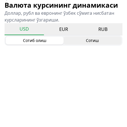
Валюта курсининг динамикаси
Доллар, рубл ва евронинг ўзбек сўмига нисбатан
курсларининг ўзгариши.
USD
EUR
RUB
Сотиб олиш
Сотиш