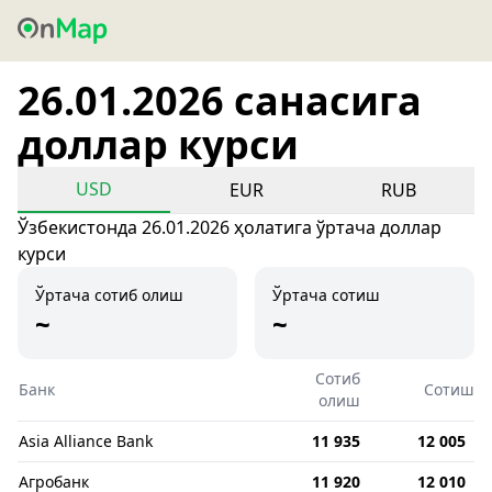
26.01.2026 санасига
доллар курси
USD
EUR
RUB
Ўзбекистонда 26.01.2026 ҳолатига ўртача доллар
курси
Ўртача сотиб олиш
Ўртача сотиш
~
~
Сотиб
Банк
Сотиш
олиш
Asia Alliance Bank
11 935
12 005
Агробанк
11 920
12 010