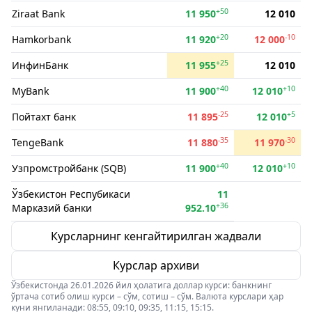
+50
Ziraat Bank
11 950
12 010
+20
-10
Hamkorbank
11 920
12 000
+25
ИнфинБанк
11 955
12 010
+40
+10
MyBank
11 900
12 010
-25
+5
Пойтахт банк
11 895
12 010
-35
-30
TengeBank
11 880
11 970
+40
+10
Узпромстройбанк (SQB)
11 900
12 010
Ўзбекистон Респубикаси
11
+36
Марказий банки
952.10
Курсларнинг кенгайтирилган жадвали
Курслар архиви
Ўзбекистонда 26.01.2026 йил ҳолатига доллар курси: банкнинг
ўртача сотиб олиш курси – сўм, сотиш – сўм. Валюта курслари ҳар
куни янгиланади: 08:55, 09:10, 09:35, 11:15, 15:15.