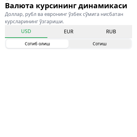
Валюта курсининг динамикаси
Доллар, рубл ва евронинг ўзбек сўмига нисбатан
курсларининг ўзгариши.
USD
EUR
RUB
Сотиб олиш
Сотиш