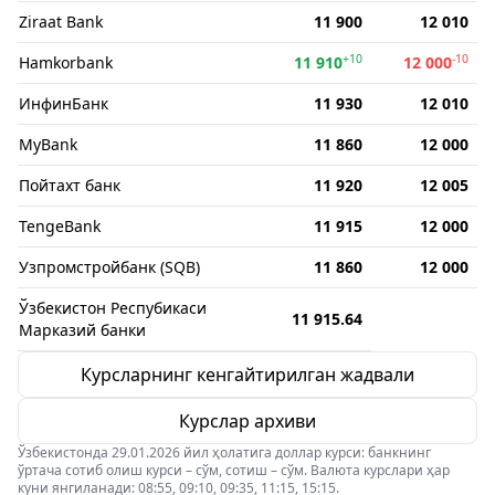
Ziraat Bank
11 900
12 010
+10
-10
Hamkorbank
11 910
12 000
ИнфинБанк
11 930
12 010
MyBank
11 860
12 000
Пойтахт банк
11 920
12 005
TengeBank
11 915
12 000
Узпромстройбанк (SQB)
11 860
12 000
Ўзбекистон Респубикаси
11 915.64
Марказий банки
Курсларнинг кенгайтирилган жадвали
Курслар архиви
Ўзбекистонда 29.01.2026 йил ҳолатига доллар курси: банкнинг
ўртача сотиб олиш курси – сўм, сотиш – сўм. Валюта курслари ҳар
куни янгиланади: 08:55, 09:10, 09:35, 11:15, 15:15.