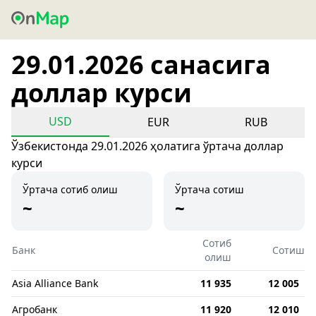
29.01.2026 санасига
доллар курси
USD
EUR
RUB
Ўзбекистонда 29.01.2026 ҳолатига ўртача доллар
курси
Ўртача сотиб олиш
Ўртача сотиш
~
~
Сотиб
Банк
Сотиш
олиш
Asia Alliance Bank
11 935
12 005
Агробанк
11 920
12 010