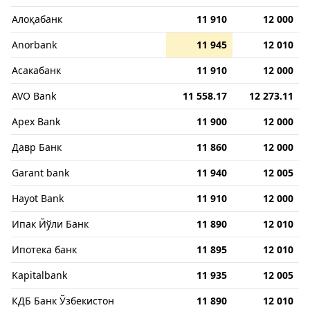
Алоқабанк
11 910
12 000
Anorbank
11 945
12 010
Асакабанк
11 910
12 000
AVO Bank
11 558.17
12 273.11
Apex Bank
11 900
12 000
Давр Банк
11 860
12 000
Garant bank
11 940
12 005
Hayot Bank
11 910
12 000
Ипак Йўли Банк
11 890
12 010
Ипотека банк
11 895
12 010
Kapitalbank
11 935
12 005
КДБ Банк Ўзбекистон
11 890
12 010