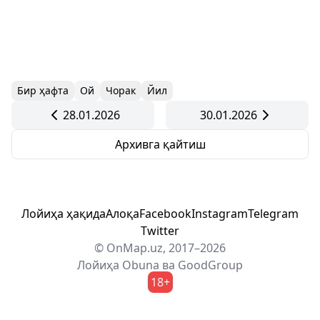
Бир ҳафта
Ой
Чорак
Йил
28.01.2026
30.01.2026
Архивга қайтиш
Лойиҳа ҳақида
Алоқа
Facebook
Instagram
Telegram
Twitter
© OnMap.uz, 2017–2026
Лойиҳа
Obuna
ва
GoodGroup
18+