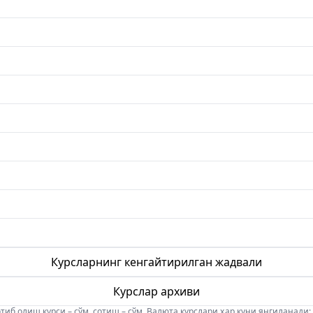
Курсларнинг кенгайтирилган жадвали
Курслар архиви
б олиш курси – сўм, сотиш – сўм. Валюта курслари ҳар куни янгиланади: 08:5