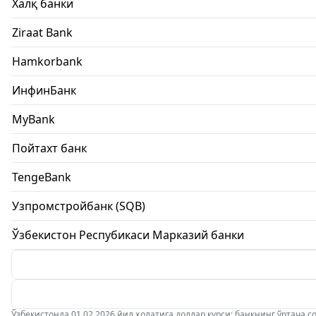
Халқ банки
Ziraat Bank
Hamkorbank
ИнфинБанк
MyBank
Пойтахт банк
TengeBank
Узпромстройбанк (SQB)
Ўзбекистон Респубикаси Марказий банки
Ўзбекистонда 01.02.2026 йил ҳолатига доллар курси: банкнинг ўртача соти