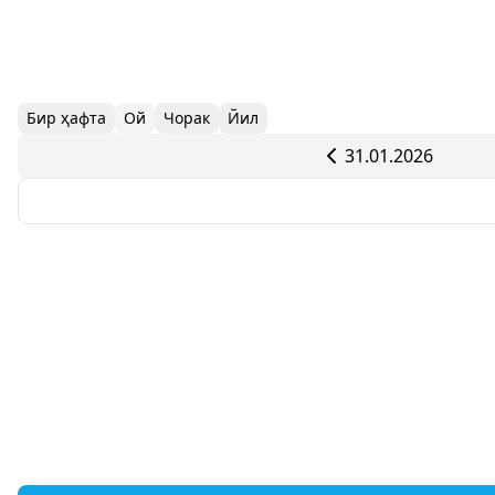
Бир ҳафта
Ой
Чорак
Йил
31.01.2026