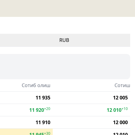
RUB
Сотиб олиш
Сотиш
11 935
12 005
+20
+10
11 920
12 010
11 910
12 000
+30
11 945
12 010