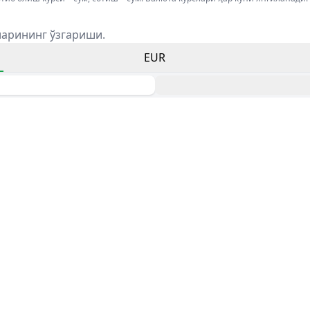
ларининг ўзгариши.
EUR