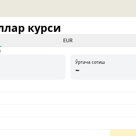
оллар курси
EUR
и
Ўртача сотиш
~