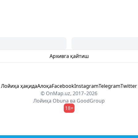
Архивга қайтиш
Лойиҳа ҳақида
Алоқа
Facebook
Instagram
Telegram
Twitter
© OnMap.uz, 2017–2026
Лойиҳа
Obuna
ва
GoodGroup
18+