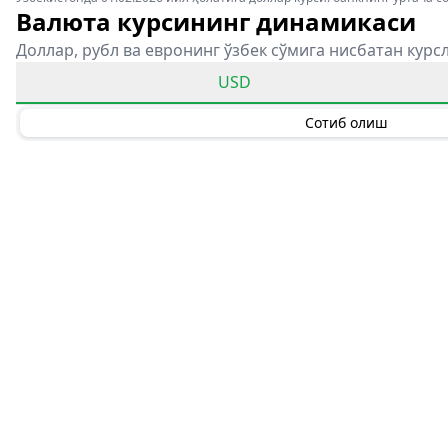
Валюта курсининг динамикаси
Доллар, рубл ва евронинг ўзбек сўмига нисбатан курс
USD
Сотиб олиш