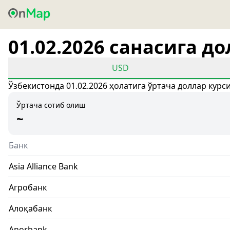
01.02.2026 санасига д
USD
Ўзбекистонда 01.02.2026 ҳолатига ўртача доллар курс
Ўртача сотиб олиш
~
Банк
Asia Alliance Bank
Агробанк
Алоқабанк
Anorbank