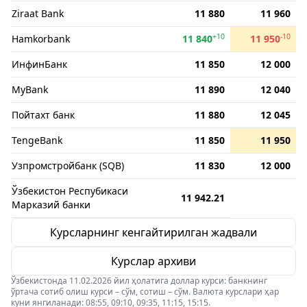
Ziraat Bank
11 880
11 960
+10
-10
Hamkorbank
11 840
11 950
ИнфинБанк
11 850
12 000
MyBank
11 890
12 040
Пойтахт банк
11 880
12 045
TengeBank
11 850
11 950
Узпромстройбанк (SQB)
11 830
12 000
Ўзбекистон Респубикаси
11 942.21
Марказий банки
Курсларнинг кенгайтирилган жадвали
Курслар архиви
Ўзбекистонда 11.02.2026 йил ҳолатига доллар курси: банкнинг
ўртача сотиб олиш курси – сўм, сотиш – сўм. Валюта курслари ҳар
куни янгиланади: 08:55, 09:10, 09:35, 11:15, 15:15.