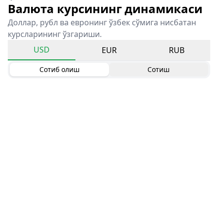
Валюта курсининг динамикаси
Доллар, рубл ва евронинг ўзбек сўмига нисбатан
курсларининг ўзгариши.
USD
EUR
RUB
Сотиб олиш
Сотиш