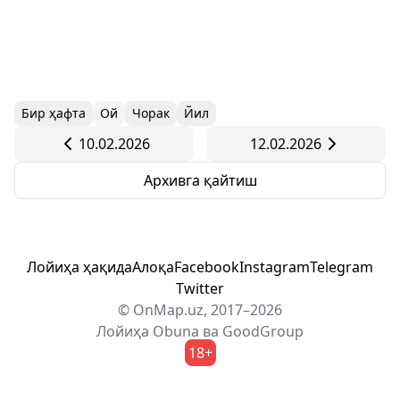
Бир ҳафта
Ой
Чорак
Йил
10.02.2026
12.02.2026
Архивга қайтиш
Лойиҳа ҳақида
Алоқа
Facebook
Instagram
Telegram
Twitter
© OnMap.uz, 2017–2026
Лойиҳа
Obuna
ва
GoodGroup
18+