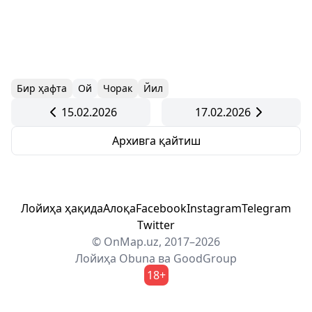
Бир ҳафта
Ой
Чорак
Йил
15.02.2026
17.02.2026
Архивга қайтиш
Лойиҳа ҳақида
Алоқа
Facebook
Instagram
Telegram
Twitter
© OnMap.uz, 2017–2026
Лойиҳа
Obuna
ва
GoodGroup
18+