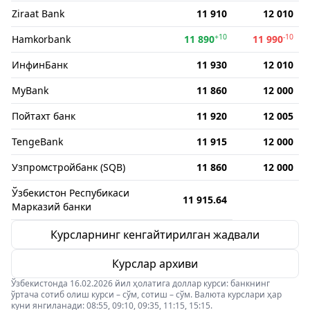
Ziraat Bank
11 910
12 010
+10
-10
Hamkorbank
11 890
11 990
ИнфинБанк
11 930
12 010
MyBank
11 860
12 000
Пойтахт банк
11 920
12 005
TengeBank
11 915
12 000
Узпромстройбанк (SQB)
11 860
12 000
Ўзбекистон Респубикаси
11 915.64
Марказий банки
Курсларнинг кенгайтирилган жадвали
Курслар архиви
Ўзбекистонда 16.02.2026 йил ҳолатига доллар курси: банкнинг
ўртача сотиб олиш курси – сўм, сотиш – сўм. Валюта курслари ҳар
куни янгиланади: 08:55, 09:10, 09:35, 11:15, 15:15.