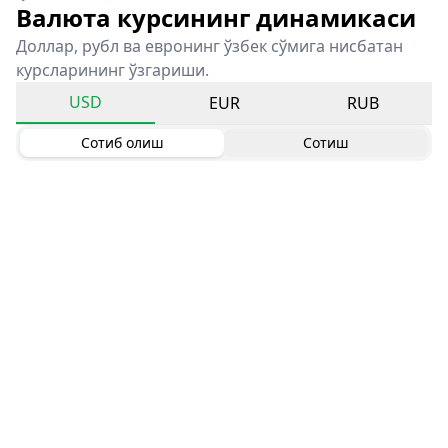
Валюта курсининг динамикаси
Доллар, рубл ва евронинг ўзбек сўмига нисбатан
курсларининг ўзгариши.
USD
EUR
RUB
Сотиб олиш
Сотиш