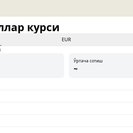
оллар курси
EUR
и
Ўртача сотиш
~