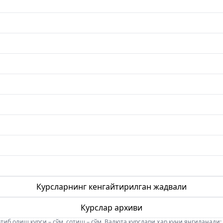
Курсларнинг кенгайтирилган жадвали
Курслар архиви
б олиш курси – сўм, сотиш – сўм. Валюта курслари ҳар куни янгиланади: 08:5