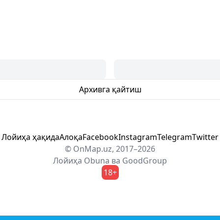
Архивга қайтиш
Лойиҳа ҳақида
Алоқа
Facebook
Instagram
Telegram
Twitter
© OnMap.uz, 2017–2026
Лойиҳа
Obuna
ва
GoodGroup
18+