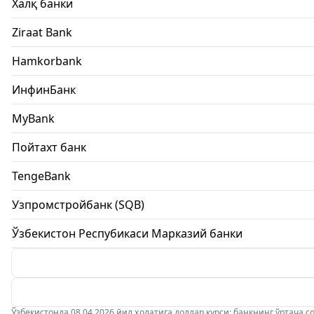
Халқ банки
Ziraat Bank
Hamkorbank
ИнфинБанк
MyBank
Пойтахт банк
TengeBank
Узпромстройбанк (SQB)
Ўзбекистон Респубикаси Марказий банки
Ўзбекистонда 08.04.2026 йил ҳолатига доллар курси: банкнинг ўртача соти