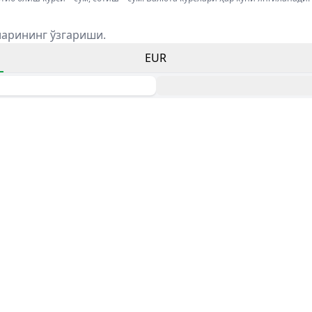
ларининг ўзгариши.
EUR