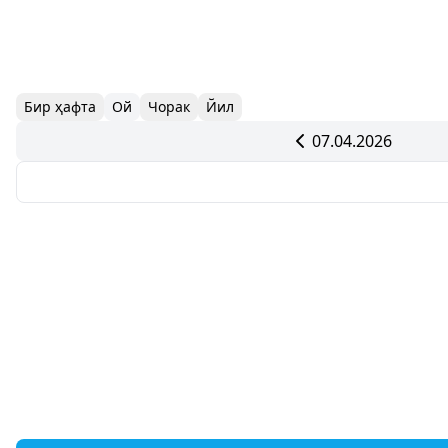
Бир ҳафта
Ой
Чорак
Йил
07.04.2026