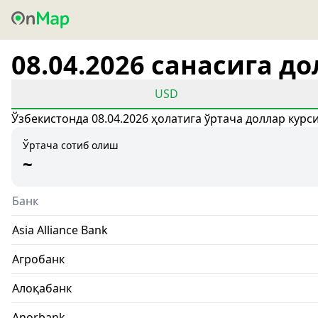
08.04.2026 санасига д
USD
Ўзбекистонда 08.04.2026 ҳолатига ўртача доллар курс
Ўртача сотиб олиш
~
Банк
Asia Alliance Bank
Агробанк
Алоқабанк
Anorbank