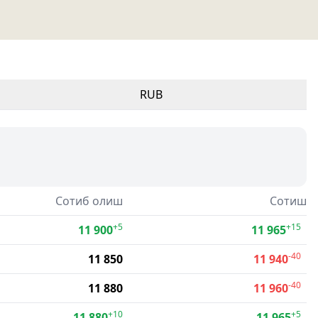
RUB
Сотиб олиш
Сотиш
+5
+15
11 900
11 965
-40
11 850
11 940
-40
11 880
11 960
+10
+5
11 880
11 965