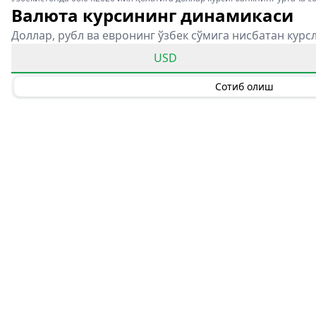
Валюта курсининг динамикаси
Доллар, рубл ва евронинг ўзбек сўмига нисбатан курс
USD
Сотиб олиш