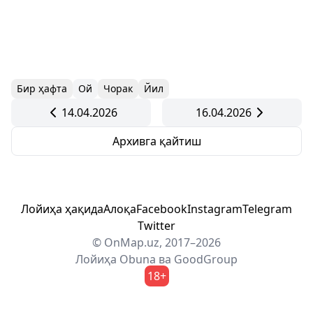
Бир ҳафта
Ой
Чорак
Йил
14.04.2026
16.04.2026
Архивга қайтиш
Лойиҳа ҳақида
Алоқа
Facebook
Instagram
Telegram
Twitter
© OnMap.uz, 2017–2026
Лойиҳа
Obuna
ва
GoodGroup
18+