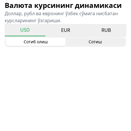
Валюта курсининг динамикаси
Доллар, рубл ва евронинг ўзбек сўмига нисбатан
курсларининг ўзгариши.
USD
EUR
RUB
Сотиб олиш
Сотиш