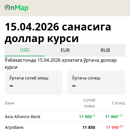
15.04.2026 санасига
доллар курси
USD
EUR
RUB
Ўзбекистонда 15.04.2026 ҳолатига ўртача доллар
курси
Ўртача сотиб олиш
Ўртача сотиш
~
~
Сотиб
Банк
Сотиш
олиш
+5
+15
Asia Alliance Bank
11 900
11 965
-40
Агробанк
11 850
11 940