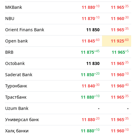
-10
-35
MKBank
11 880
11 965
-10
-30
NBU
11 870
11 960
-35
Orient Finans Bank
11 850
11 965
-60
-60
Open bank
11 845
11 925
+45
+5
BRB
11 875
11 965
-35
Octobank
11 830
11 965
+20
-10
Saderat Bank
11 850
11 960
-30
-40
Туронбанк
11 840
11 960
+10
-35
Трастбанк
11 880
11 965
Uzum Bank
-
-
-20
-35
Универсал банк
11 880
11 965
+10
-10
Халқ банки
11 880
11 960