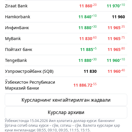
-20
+10
Ziraat Bank
11 860
11 970
+10
Hamkorbank
11 840
11 960
+30
-35
ИнфинБанк
11 880
11 965
-60
-75
MyBank
11 830
11 965
+5
-80
Пойтахт банк
11 885
11 965
+30
+10
TengeBank
11 880
11 960
-40
Узпромстройбанк (SQB)
11 830
11 960
Ўзбекистон Респубикаси
-55
11 886.72
Марказий банки
Курсларнинг кенгайтирилган жадвали
Курслар архиви
Ўзбекистонда 15.04.2026 йил ҳолатига доллар курси: банкнинг
ўртача сотиб олиш курси – сўм, сотиш – сўм. Валюта курслари ҳар
куни янгиланади: 08:55, 09:10, 09:35, 11:15, 15:15.