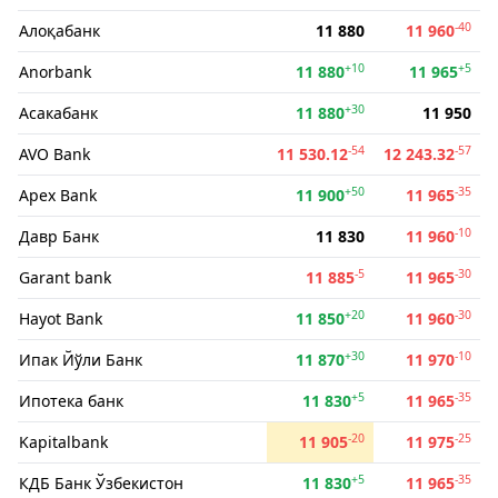
-40
Алоқабанк
11 880
11 960
+10
+5
Anorbank
11 880
11 965
+30
Асакабанк
11 880
11 950
-54
-57
AVO Bank
11 530.12
12 243.32
+50
-35
Apex Bank
11 900
11 965
-10
Давр Банк
11 830
11 960
-5
-30
Garant bank
11 885
11 965
+20
-30
Hayot Bank
11 850
11 960
+30
-10
Ипак Йўли Банк
11 870
11 970
+5
-35
Ипотека банк
11 830
11 965
-20
-25
Kapitalbank
11 905
11 975
+5
-35
КДБ Банк Ўзбекистон
11 830
11 965