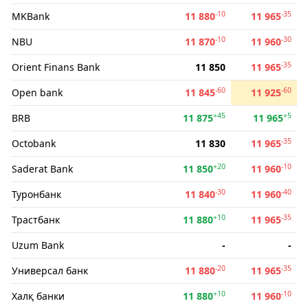
-10
-35
MKBank
11 880
11 965
-10
-30
NBU
11 870
11 960
-35
Orient Finans Bank
11 850
11 965
-60
-60
Open bank
11 845
11 925
+45
+5
BRB
11 875
11 965
-35
Octobank
11 830
11 965
+20
-10
Saderat Bank
11 850
11 960
-30
-40
Туронбанк
11 840
11 960
+10
-35
Трастбанк
11 880
11 965
Uzum Bank
-
-
-20
-35
Универсал банк
11 880
11 965
+10
-10
Халқ банки
11 880
11 960