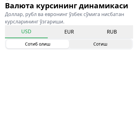
Валюта курсининг динамикаси
Доллар, рубл ва евронинг ўзбек сўмига нисбатан
курсларининг ўзгариши.
USD
EUR
RUB
Сотиб олиш
Сотиш