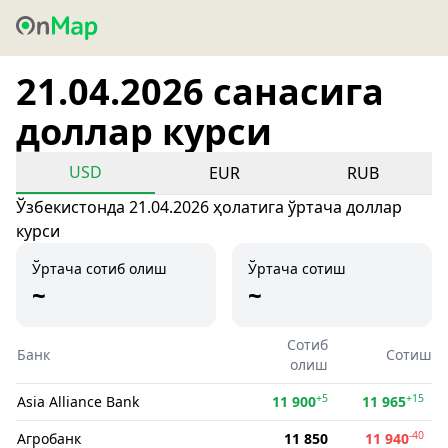
21.04.2026 санасига
доллар курси
USD
EUR
RUB
Ўзбекистонда 21.04.2026 ҳолатига ўртача доллар
курси
Ўртача сотиб олиш
Ўртача сотиш
~
~
Сотиб
Банк
Сотиш
олиш
+5
+15
Asia Alliance Bank
11 900
11 965
-40
Агробанк
11 850
11 940