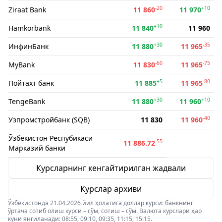
-20
+10
Ziraat Bank
11 860
11 970
+10
Hamkorbank
11 840
11 960
+30
-35
ИнфинБанк
11 880
11 965
-60
-75
MyBank
11 830
11 965
+5
-80
Пойтахт банк
11 885
11 965
+30
+10
TengeBank
11 880
11 960
-40
Узпромстройбанк (SQB)
11 830
11 960
Ўзбекистон Респубикаси
-55
11 886.72
Марказий банки
Курсларнинг кенгайтирилган жадвали
Курслар архиви
Ўзбекистонда 21.04.2026 йил ҳолатига доллар курси: банкнинг
ўртача сотиб олиш курси – сўм, сотиш – сўм. Валюта курслари ҳар
куни янгиланади: 08:55, 09:10, 09:35, 11:15, 15:15.