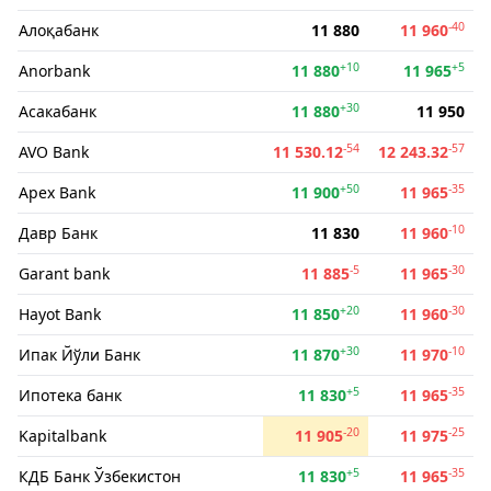
-40
Алоқабанк
11 880
11 960
+10
+5
Anorbank
11 880
11 965
+30
Асакабанк
11 880
11 950
-54
-57
AVO Bank
11 530.12
12 243.32
+50
-35
Apex Bank
11 900
11 965
-10
Давр Банк
11 830
11 960
-5
-30
Garant bank
11 885
11 965
+20
-30
Hayot Bank
11 850
11 960
+30
-10
Ипак Йўли Банк
11 870
11 970
+5
-35
Ипотека банк
11 830
11 965
-20
-25
Kapitalbank
11 905
11 975
+5
-35
КДБ Банк Ўзбекистон
11 830
11 965