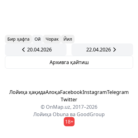
Бир ҳафта
Ой
Чорак
Йил
20.04.2026
22.04.2026
Архивга қайтиш
Лойиҳа ҳақида
Алоқа
Facebook
Instagram
Telegram
Twitter
© OnMap.uz, 2017–2026
Лойиҳа
Obuna
ва
GoodGroup
18+