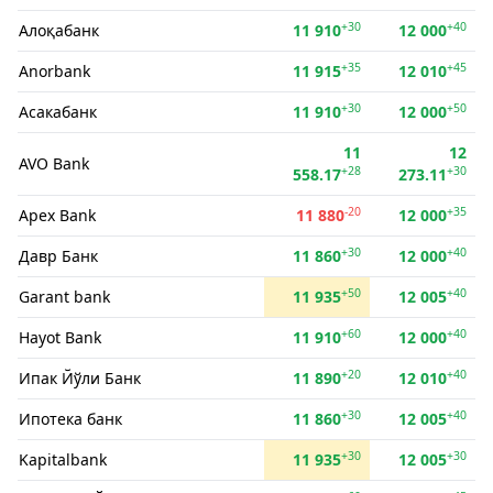
+30
+40
Алоқабанк
11 910
12 000
+35
+45
Anorbank
11 915
12 010
+30
+50
Асакабанк
11 910
12 000
11
12
AVO Bank
+28
+30
558.17
273.11
-20
+35
Apex Bank
11 880
12 000
+30
+40
Давр Банк
11 860
12 000
+50
+40
Garant bank
11 935
12 005
+60
+40
Hayot Bank
11 910
12 000
+20
+40
Ипак Йўли Банк
11 890
12 010
+30
+40
Ипотека банк
11 860
12 005
+30
+30
Kapitalbank
11 935
12 005