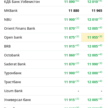
+60
+45
КДБ Банк Ўзбекистон
11 890
12 010
MKBank
11 880
11 965
+30
+50
NBU
11 900
12 010
+20
+40
Orient Finans Bank
11 870
12 005
+30
+30
Open bank
11 875
11 955
+40
+40
BRB
11 915
12 005
+30
+40
Octobank
11 860
12 005
+20
+30
Saderat Bank
11 870
11 990
+60
+40
Туронбанк
11 900
12 000
+30
+40
Трастбанк
11 910
12 005
Uzum Bank
-
-
+35
+40
Универсал банк
11 915
12 005
+30
+40