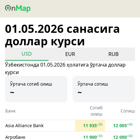
01.05.2026 санасига
доллар курси
USD
EUR
RUB
Ўзбекистонда 01.05.2026 ҳолатига ўртача доллар
курси
Ўртача сотиб олиш
Ўртача сотиш
~
~
Сотиб
Банк
Сотиш
олиш
+35
+40
Asia Alliance Bank
11 935
12 005
+50
+60
Агробанк
11 900
12 000