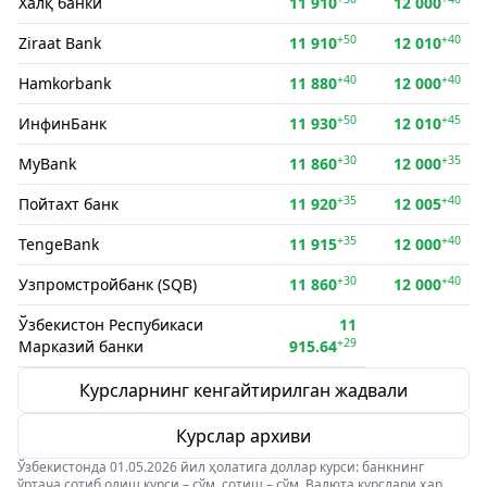
Халқ банки
11 910
12 000
+50
+40
Ziraat Bank
11 910
12 010
+40
+40
Hamkorbank
11 880
12 000
+50
+45
ИнфинБанк
11 930
12 010
+30
+35
MyBank
11 860
12 000
+35
+40
Пойтахт банк
11 920
12 005
+35
+40
TengeBank
11 915
12 000
+30
+40
Узпромстройбанк (SQB)
11 860
12 000
Ўзбекистон Респубикаси
11
+29
Марказий банки
915.64
Курсларнинг кенгайтирилган жадвали
Курслар архиви
Ўзбекистонда 01.05.2026 йил ҳолатига доллар курси: банкнинг
ўртача сотиб олиш курси – сўм, сотиш – сўм. Валюта курслари ҳар