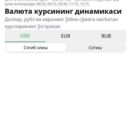
куни янгиланади: 08:55, 09:10, 09:35, 11:15, 15:15.
Валюта курсининг динамикаси
Доллар, рубл ва евронинг ўзбек сўмига нисбатан
курсларининг ўзгариши.
USD
EUR
RUB
Сотиб олиш
Сотиш