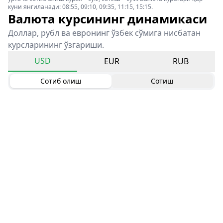
куни янгиланади: 08:55, 09:10, 09:35, 11:15, 15:15.
Валюта курсининг динамикаси
Доллар, рубл ва евронинг ўзбек сўмига нисбатан
курсларининг ўзгариши.
USD
EUR
RUB
Сотиб олиш
Сотиш