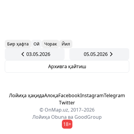
Бир ҳафта
Ой
Чорак
Йил
03.05.2026
05.05.2026
Архивга қайтиш
Лойиҳа ҳақида
Алоқа
Facebook
Instagram
Telegram
Twitter
© OnMap.uz, 2017–2026
Лойиҳа
Obuna
ва
GoodGroup
18+