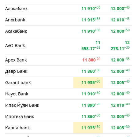
+30
+40
Алоқабанк
11 910
12 000
+35
+45
Anorbank
11 915
12 010
+30
+50
Асакабанк
11 910
12 000
11
12
AVO Bank
+28
+30
558.17
273.11
-20
+35
Apex Bank
11 880
12 000
+30
+40
Давр Банк
11 860
12 000
+50
+40
Garant bank
11 935
12 005
+60
+40
Hayot Bank
11 910
12 000
+20
+40
Ипак Йўли Банк
11 890
12 010
+30
+40
Ипотека банк
11 860
12 005
+30
+30
Kapitalbank
11 935
12 005