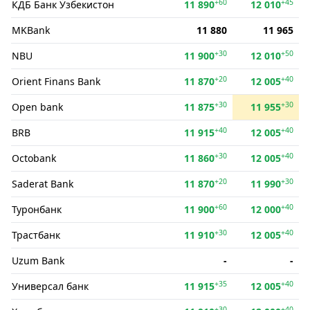
+60
+45
КДБ Банк Ўзбекистон
11 890
12 010
MKBank
11 880
11 965
+30
+50
NBU
11 900
12 010
+20
+40
Orient Finans Bank
11 870
12 005
+30
+30
Open bank
11 875
11 955
+40
+40
BRB
11 915
12 005
+30
+40
Octobank
11 860
12 005
+20
+30
Saderat Bank
11 870
11 990
+60
+40
Туронбанк
11 900
12 000
+30
+40
Трастбанк
11 910
12 005
Uzum Bank
-
-
+35
+40
Универсал банк
11 915
12 005
+30
+40