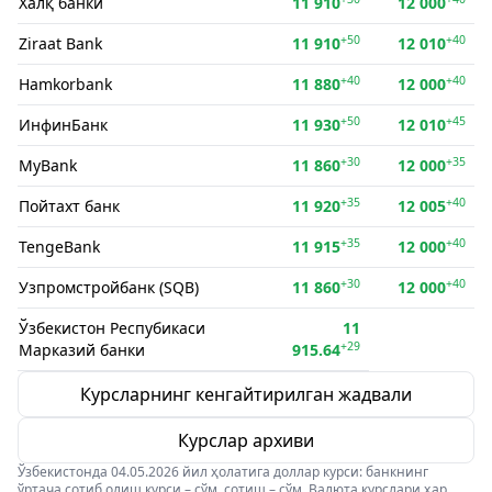
Халқ банки
11 910
12 000
+50
+40
Ziraat Bank
11 910
12 010
+40
+40
Hamkorbank
11 880
12 000
+50
+45
ИнфинБанк
11 930
12 010
+30
+35
MyBank
11 860
12 000
+35
+40
Пойтахт банк
11 920
12 005
+35
+40
TengeBank
11 915
12 000
+30
+40
Узпромстройбанк (SQB)
11 860
12 000
Ўзбекистон Респубикаси
11
+29
Марказий банки
915.64
Курсларнинг кенгайтирилган жадвали
Курслар архиви
Ўзбекистонда 04.05.2026 йил ҳолатига доллар курси: банкнинг
ўртача сотиб олиш курси – сўм, сотиш – сўм. Валюта курслари ҳар