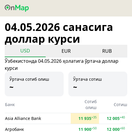
04.05.2026 санасига
доллар курси
USD
EUR
RUB
Ўзбекистонда 04.05.2026 ҳолатига ўртача доллар
курси
Ўртача сотиб олиш
Ўртача сотиш
~
~
Сотиб
Банк
Сотиш
олиш
+35
+40
Asia Alliance Bank
11 935
12 005
+50
+60
Агробанк
11 900
12 000