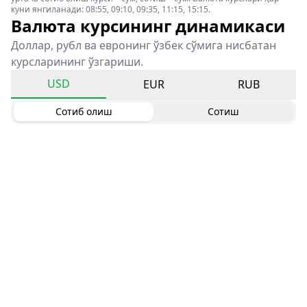
куни янгиланади: 08:55, 09:10, 09:35, 11:15, 15:15.
Валюта курсининг динамикаси
Доллар, рубл ва евронинг ўзбек сўмига нисбатан
курсларининг ўзгариши.
USD
EUR
RUB
Сотиб олиш
Сотиш