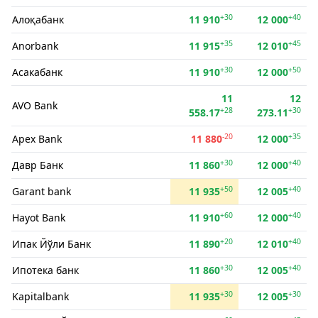
+30
+40
Алоқабанк
11 910
12 000
+35
+45
Anorbank
11 915
12 010
+30
+50
Асакабанк
11 910
12 000
11
12
AVO Bank
+28
+30
558.17
273.11
-20
+35
Apex Bank
11 880
12 000
+30
+40
Давр Банк
11 860
12 000
+50
+40
Garant bank
11 935
12 005
+60
+40
Hayot Bank
11 910
12 000
+20
+40
Ипак Йўли Банк
11 890
12 010
+30
+40
Ипотека банк
11 860
12 005
+30
+30
Kapitalbank
11 935
12 005