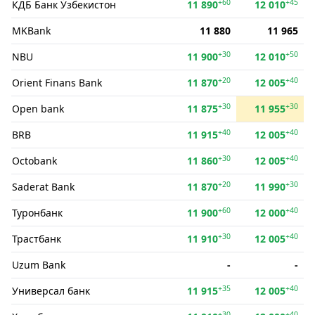
+60
+45
КДБ Банк Ўзбекистон
11 890
12 010
MKBank
11 880
11 965
+30
+50
NBU
11 900
12 010
+20
+40
Orient Finans Bank
11 870
12 005
+30
+30
Open bank
11 875
11 955
+40
+40
BRB
11 915
12 005
+30
+40
Octobank
11 860
12 005
+20
+30
Saderat Bank
11 870
11 990
+60
+40
Туронбанк
11 900
12 000
+30
+40
Трастбанк
11 910
12 005
Uzum Bank
-
-
+35
+40
Универсал банк
11 915
12 005
+30
+40