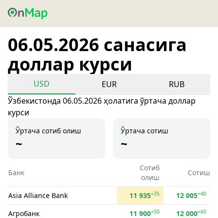
06.05.2026 санасига
доллар курси
USD
EUR
RUB
Ўзбекистонда 06.05.2026 ҳолатига ўртача доллар
курси
Ўртача сотиб олиш
Ўртача сотиш
~
~
Сотиб
Банк
Сотиш
олиш
+35
+40
Asia Alliance Bank
11 935
12 005
+50
+60
Агробанк
11 900
12 000