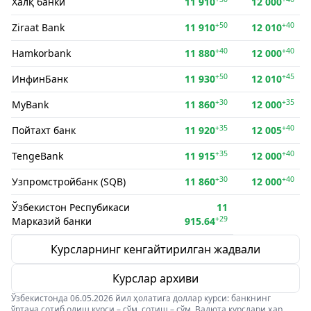
Халқ банки
11 910
12 000
+50
+40
Ziraat Bank
11 910
12 010
+40
+40
Hamkorbank
11 880
12 000
+50
+45
ИнфинБанк
11 930
12 010
+30
+35
MyBank
11 860
12 000
+35
+40
Пойтахт банк
11 920
12 005
+35
+40
TengeBank
11 915
12 000
+30
+40
Узпромстройбанк (SQB)
11 860
12 000
Ўзбекистон Респубикаси
11
+29
Марказий банки
915.64
Курсларнинг кенгайтирилган жадвали
Курслар архиви
Ўзбекистонда 06.05.2026 йил ҳолатига доллар курси: банкнинг
ўртача сотиб олиш курси – сўм, сотиш – сўм. Валюта курслари ҳар