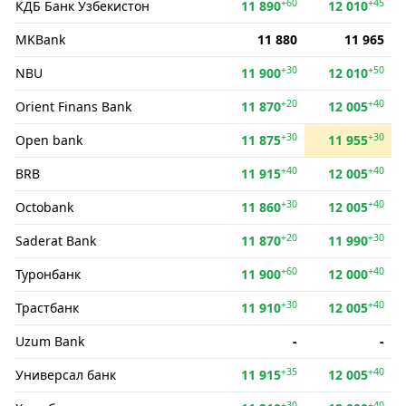
+60
+45
КДБ Банк Ўзбекистон
11 890
12 010
MKBank
11 880
11 965
+30
+50
NBU
11 900
12 010
+20
+40
Orient Finans Bank
11 870
12 005
+30
+30
Open bank
11 875
11 955
+40
+40
BRB
11 915
12 005
+30
+40
Octobank
11 860
12 005
+20
+30
Saderat Bank
11 870
11 990
+60
+40
Туронбанк
11 900
12 000
+30
+40
Трастбанк
11 910
12 005
Uzum Bank
-
-
+35
+40
Универсал банк
11 915
12 005
+30
+40