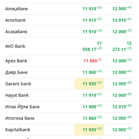
+30
+40
Алоқабанк
11 910
12 000
+35
+45
Anorbank
11 915
12 010
+30
+50
Асакабанк
11 910
12 000
11
12
AVO Bank
+28
+30
558.17
273.11
-20
+35
Apex Bank
11 880
12 000
+30
+40
Давр Банк
11 860
12 000
+50
+40
Garant bank
11 935
12 005
+60
+40
Hayot Bank
11 910
12 000
+20
+40
Ипак Йўли Банк
11 890
12 010
+30
+40
Ипотека банк
11 860
12 005
+30
+30
Kapitalbank
11 935
12 005