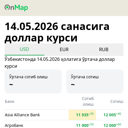
14.05.2026 санасига
доллар курси
USD
EUR
RUB
Ўзбекистонда 14.05.2026 ҳолатига ўртача доллар
курси
Ўртача сотиб олиш
Ўртача сотиш
~
~
Сотиб
Банк
Сотиш
олиш
+35
+40
Asia Alliance Bank
11 935
12 005
+50
+60
Агробанк
11 900
12 000