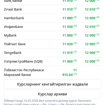
Халқ банки
11 910
12 000
+50
+40
Ziraat Bank
11 910
12 010
+40
+40
Hamkorbank
11 880
12 000
+50
+45
ИнфинБанк
11 930
12 010
+30
+35
MyBank
11 860
12 000
+35
+40
Пойтахт банк
11 920
12 005
+35
+40
TengeBank
11 915
12 000
+30
+40
Узпромстройбанк (SQB)
11 860
12 000
Ўзбекистон Респубикаси
11
+29
Марказий банки
915.64
Курсларнинг кенгайтирилган жадвали
Курслар архиви
Ўзбекистонда 14.05.2026 йил ҳолатига доллар курси: банкнинг
ўртача сотиб олиш курси – сўм, сотиш – сўм. Валюта курслари ҳар