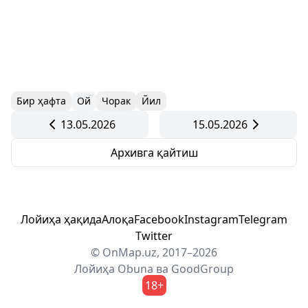
Бир ҳафта
Ой
Чорак
Йил
13.05.2026
15.05.2026
Архивга қайтиш
Лойиҳа ҳақида
Алоқа
Facebook
Instagram
Telegram
Twitter
© OnMap.uz, 2017–2026
Лойиҳа
Obuna
ва
GoodGroup
18+