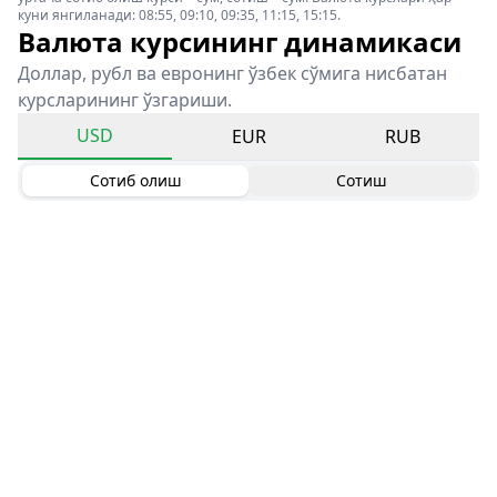
куни янгиланади: 08:55, 09:10, 09:35, 11:15, 15:15.
Валюта курсининг динамикаси
Доллар, рубл ва евронинг ўзбек сўмига нисбатан
курсларининг ўзгариши.
USD
EUR
RUB
Сотиб олиш
Сотиш