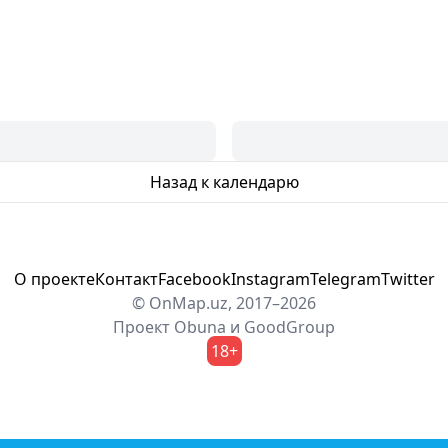
Назад к календарю
О проекте
Контакт
Facebook
Instagram
Telegram
Twitter
© OnMap.uz, 2017–2026
Проект
Obuna
и
GoodGroup
18+