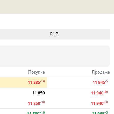
RUB
Покупка
Продажа
-10
-5
11 885
11 945
-40
11 850
11 940
-30
-60
11 850
11 940
+10
+5
11 880
11 965