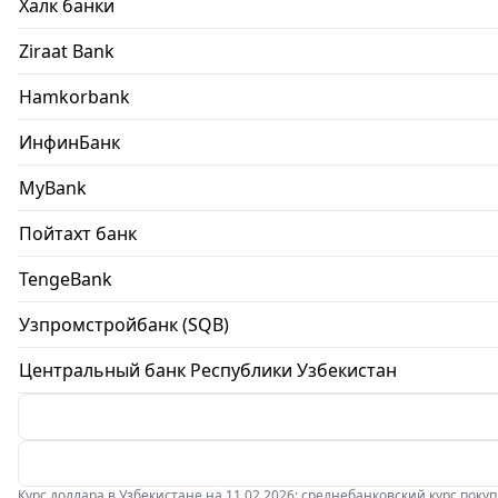
Халк банки
Ziraat Bank
Hamkorbank
ИнфинБанк
MyBank
Пойтахт банк
TengeBank
Узпромстройбанк (SQB)
Центральный банк Республики Узбекистан
Курс доллара в Узбекистане на 11.02.2026: среднебанковский курс покупки