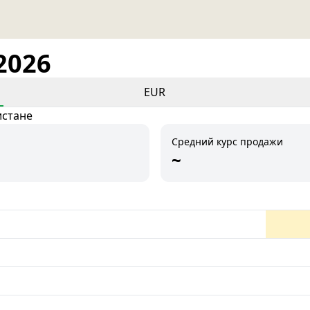
2026
EUR
истане
Средний курс продажи
~