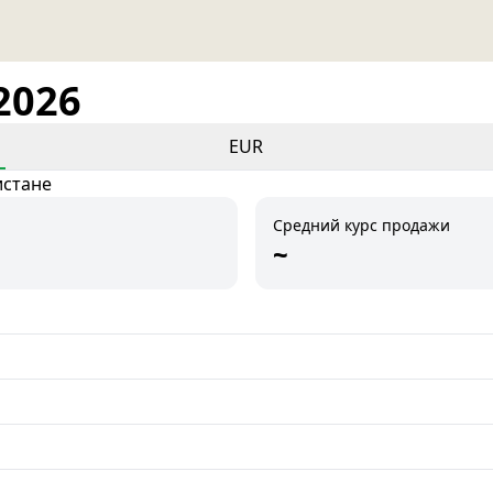
2026
EUR
истане
Средний курс продажи
~