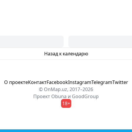
Назад к календарю
О проекте
Контакт
Facebook
Instagram
Telegram
Twitter
© OnMap.uz, 2017–2026
Проект
Obuna
и
GoodGroup
18+