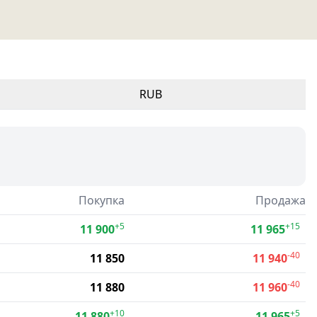
RUB
Покупка
Продажа
+5
+15
11 900
11 965
-40
11 850
11 940
-40
11 880
11 960
+10
+5
11 880
11 965