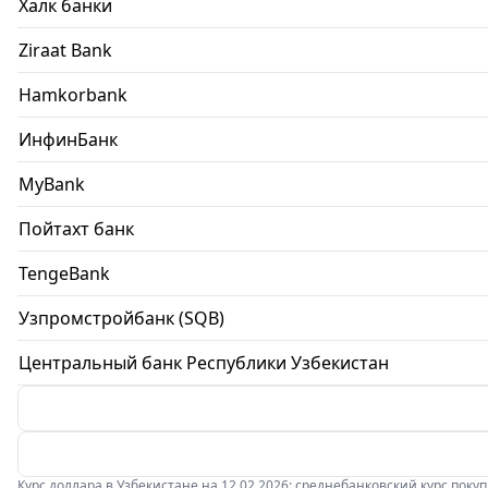
Халк банки
Ziraat Bank
Hamkorbank
ИнфинБанк
MyBank
Пойтахт банк
TengeBank
Узпромстройбанк (SQB)
Центральный банк Республики Узбекистан
Курс доллара в Узбекистане на 12.02.2026: среднебанковский курс покупки