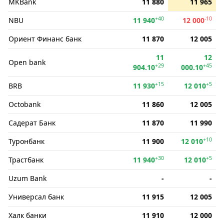
MKBank
11 880
11 965
+40
-10
NBU
11 940
12 000
Ориент Финанс банк
11 870
12 005
11
12
Open bank
+29
+45
904.10
000.10
+15
+5
BRB
11 930
12 010
Octobank
11 860
12 005
Садерат Банк
11 870
11 990
+10
Туронбанк
11 900
12 010
+30
+5
Трастбанк
11 940
12 010
Uzum Bank
-
-
Универсал банк
11 915
12 005
Халк банки
11 910
12 000