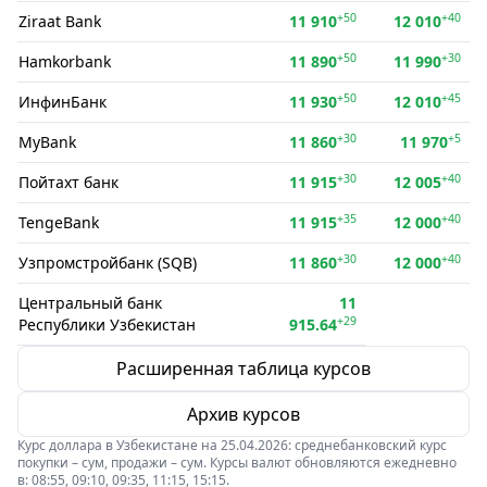
+50
+40
Ziraat Bank
11 910
12 010
+50
+30
Hamkorbank
11 890
11 990
+50
+45
ИнфинБанк
11 930
12 010
+30
+5
MyBank
11 860
11 970
+30
+40
Пойтахт банк
11 915
12 005
+35
+40
TengeBank
11 915
12 000
+30
+40
Узпромстройбанк (SQB)
11 860
12 000
Центральный банк
11
+29
Республики Узбекистан
915.64
Расширенная таблица курсов
Архив курсов
Курс доллара в Узбекистане на 25.04.2026: среднебанковский курс
покупки – сум, продажи – сум. Курсы валют обновляются ежедневно
в: 08:55, 09:10, 09:35, 11:15, 15:15.