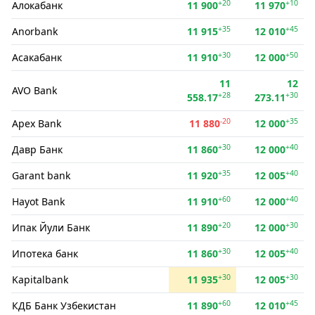
+20
+10
Алокабанк
11 900
11 970
+35
+45
Anorbank
11 915
12 010
+30
+50
Асакабанк
11 910
12 000
11
12
AVO Bank
+28
+30
558.17
273.11
-20
+35
Apex Bank
11 880
12 000
+30
+40
Давр Банк
11 860
12 000
+35
+40
Garant bank
11 920
12 005
+60
+40
Hayot Bank
11 910
12 000
+20
+30
Ипак Йули Банк
11 890
12 000
+30
+40
Ипотека банк
11 860
12 005
+30
+30
Kapitalbank
11 935
12 005
+60
+45
КДБ Банк Узбекистан
11 890
12 010