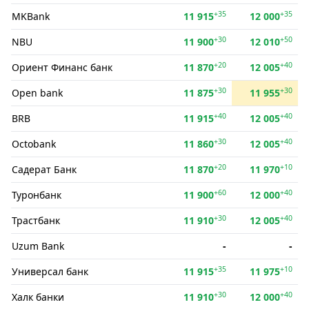
+35
+35
MKBank
11 915
12 000
+30
+50
NBU
11 900
12 010
+20
+40
Ориент Финанс банк
11 870
12 005
+30
+30
Open bank
11 875
11 955
+40
+40
BRB
11 915
12 005
+30
+40
Octobank
11 860
12 005
+20
+10
Садерат Банк
11 870
11 970
+60
+40
Туронбанк
11 900
12 000
+30
+40
Трастбанк
11 910
12 005
Uzum Bank
-
-
+35
+10
Универсал банк
11 915
11 975
+30
+40
Халк банки
11 910
12 000