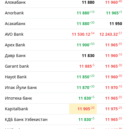
-40
Алокабанк
11 880
11 960
+10
+5
Anorbank
11 880
11 965
+30
Асакабанк
11 880
11 950
-54
-57
AVO Bank
11 530.12
12 243.32
+50
-35
Apex Bank
11 900
11 965
-10
Давр Банк
11 830
11 960
-5
-30
Garant bank
11 885
11 965
+20
-30
Hayot Bank
11 850
11 960
+30
-10
Ипак Йули Банк
11 870
11 970
+5
-35
Ипотека банк
11 830
11 965
-20
-25
Kapitalbank
11 905
11 975
+5
-35
КДБ Банк Узбекистан
11 830
11 965
-10
-35