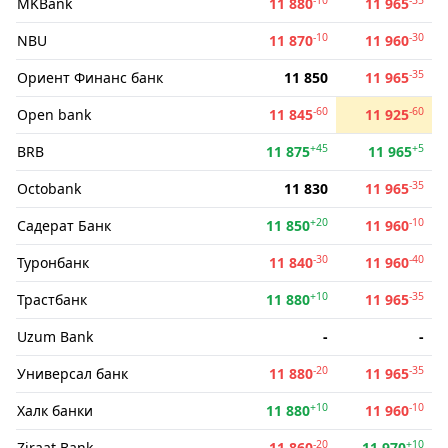
MKBank
11 880
11 965
-10
-30
NBU
11 870
11 960
-35
Ориент Финанс банк
11 850
11 965
-60
-60
Open bank
11 845
11 925
+45
+5
BRB
11 875
11 965
-35
Octobank
11 830
11 965
+20
-10
Садерат Банк
11 850
11 960
-30
-40
Туронбанк
11 840
11 960
+10
-35
Трастбанк
11 880
11 965
Uzum Bank
-
-
-20
-35
Универсал банк
11 880
11 965
+10
-10
Халк банки
11 880
11 960
-20
+10
Ziraat Bank
11 860
11 970