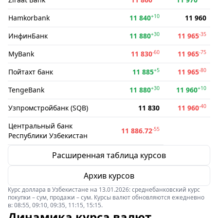
+10
Hamkorbank
11 840
11 960
+30
-35
ИнфинБанк
11 880
11 965
-60
-75
MyBank
11 830
11 965
+5
-80
Пойтахт банк
11 885
11 965
+30
+10
TengeBank
11 880
11 960
-40
Узпромстройбанк (SQB)
11 830
11 960
Центральный банк
-55
11 886.72
Республики Узбекистан
Расширенная таблица курсов
Архив курсов
Курс доллара в Узбекистане на 13.01.2026: среднебанковский курс
покупки – сум, продажи – сум. Курсы валют обновляются ежедневно
в: 08:55, 09:10, 09:35, 11:15, 15:15.
Динамика курса валют