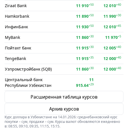
+50
+40
Ziraat Bank
11 910
12 010
+50
+30
Hamkorbank
11 890
11 990
+50
+45
ИнфинБанк
11 930
12 010
+30
+5
MyBank
11 860
11 970
+30
+40
Пойтахт банк
11 915
12 005
+35
+40
TengeBank
11 915
12 000
+30
+40
Узпромстройбанк (SQB)
11 860
12 000
Центральный банк
11
+29
Республики Узбекистан
915.64
Расширенная таблица курсов
Архив курсов
Курс доллара в Узбекистане на 14.01.2026: среднебанковский курс
покупки – сум, продажи – сум. Курсы валют обновляются ежедневно
в: 08:55, 09:10, 09:35, 11:15, 15:15.