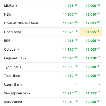
+35
+35
MKBank
11 915
12 000
+30
+50
NBU
11 900
12 010
+20
+40
Ориент Финанс банк
11 870
12 005
+30
+30
Open bank
11 875
11 955
+40
+40
BRB
11 915
12 005
+30
+40
Octobank
11 860
12 005
+20
+10
Садерат Банк
11 870
11 970
+60
+40
Туронбанк
11 900
12 000
+30
+40
Трастбанк
11 910
12 005
Uzum Bank
-
-
+35
+10
Универсал банк
11 915
11 975
+30
+40
Халк банки
11 910
12 000