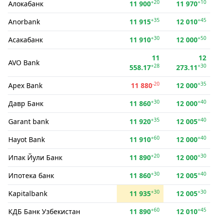
+20
+10
Алокабанк
11 900
11 970
+35
+45
Anorbank
11 915
12 010
+30
+50
Асакабанк
11 910
12 000
11
12
AVO Bank
+28
+30
558.17
273.11
-20
+35
Apex Bank
11 880
12 000
+30
+40
Давр Банк
11 860
12 000
+35
+40
Garant bank
11 920
12 005
+60
+40
Hayot Bank
11 910
12 000
+20
+30
Ипак Йули Банк
11 890
12 000
+30
+40
Ипотека банк
11 860
12 005
+30
+30
Kapitalbank
11 935
12 005
+60
+45
КДБ Банк Узбекистан
11 890
12 010