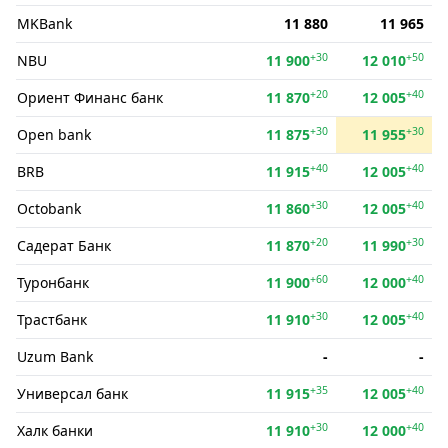
MKBank
11 880
11 965
+30
+50
NBU
11 900
12 010
+20
+40
Ориент Финанс банк
11 870
12 005
+30
+30
Open bank
11 875
11 955
+40
+40
BRB
11 915
12 005
+30
+40
Octobank
11 860
12 005
+20
+30
Садерат Банк
11 870
11 990
+60
+40
Туронбанк
11 900
12 000
+30
+40
Трастбанк
11 910
12 005
Uzum Bank
-
-
+35
+40
Универсал банк
11 915
12 005
+30
+40
Халк банки
11 910
12 000