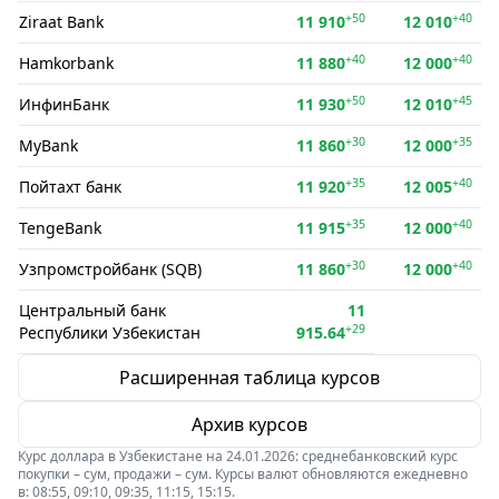
+50
+40
Ziraat Bank
11 910
12 010
+40
+40
Hamkorbank
11 880
12 000
+50
+45
ИнфинБанк
11 930
12 010
+30
+35
MyBank
11 860
12 000
+35
+40
Пойтахт банк
11 920
12 005
+35
+40
TengeBank
11 915
12 000
+30
+40
Узпромстройбанк (SQB)
11 860
12 000
Центральный банк
11
+29
Республики Узбекистан
915.64
Расширенная таблица курсов
Архив курсов
Курс доллара в Узбекистане на 24.01.2026: среднебанковский курс
покупки – сум, продажи – сум. Курсы валют обновляются ежедневно
в: 08:55, 09:10, 09:35, 11:15, 15:15.