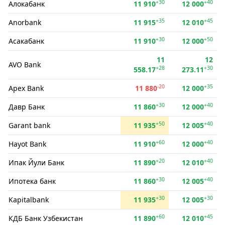
+30
+40
Алокабанк
11 910
12 000
+35
+45
Anorbank
11 915
12 010
+30
+50
Асакабанк
11 910
12 000
11
12
AVO Bank
+28
+30
558.17
273.11
-20
+35
Apex Bank
11 880
12 000
+30
+40
Давр Банк
11 860
12 000
+50
+40
Garant bank
11 935
12 005
+60
+40
Hayot Bank
11 910
12 000
+20
+40
Ипак Йули Банк
11 890
12 010
+30
+40
Ипотека банк
11 860
12 005
+30
+30
Kapitalbank
11 935
12 005
+60
+45
КДБ Банк Узбекистан
11 890
12 010