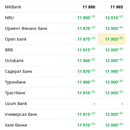
MKBank
11 880
11 965
+30
+50
NBU
11 900
12 010
+20
+40
Ориент Финанс банк
11 870
12 005
+30
+30
Open bank
11 875
11 955
+40
+40
BRB
11 915
12 005
+30
+40
Octobank
11 860
12 005
+20
+30
Садерат Банк
11 870
11 990
+60
+40
Туронбанк
11 900
12 000
+30
+40
Трастбанк
11 910
12 005
Uzum Bank
-
-
+35
+40
Универсал банк
11 915
12 005
+30
+40
Халк банки
11 910
12 000