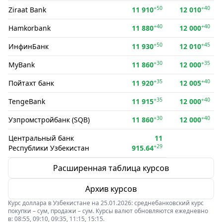
+50
+40
Ziraat Bank
11 910
12 010
+40
+40
Hamkorbank
11 880
12 000
+50
+45
ИнфинБанк
11 930
12 010
+30
+35
MyBank
11 860
12 000
+35
+40
Пойтахт банк
11 920
12 005
+35
+40
TengeBank
11 915
12 000
+30
+40
Узпромстройбанк (SQB)
11 860
12 000
Центральный банк
11
+29
Республики Узбекистан
915.64
Расширенная таблица курсов
Архив курсов
Курс доллара в Узбекистане на 25.01.2026: среднебанковский курс
покупки – сум, продажи – сум. Курсы валют обновляются ежедневно
в: 08:55, 09:10, 09:35, 11:15, 15:15.