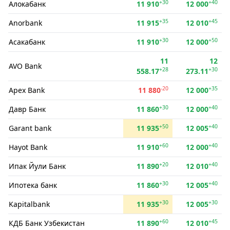
+30
+40
Алокабанк
11 910
12 000
+35
+45
Anorbank
11 915
12 010
+30
+50
Асакабанк
11 910
12 000
11
12
AVO Bank
+28
+30
558.17
273.11
-20
+35
Apex Bank
11 880
12 000
+30
+40
Давр Банк
11 860
12 000
+50
+40
Garant bank
11 935
12 005
+60
+40
Hayot Bank
11 910
12 000
+20
+40
Ипак Йули Банк
11 890
12 010
+30
+40
Ипотека банк
11 860
12 005
+30
+30
Kapitalbank
11 935
12 005
+60
+45
КДБ Банк Узбекистан
11 890
12 010