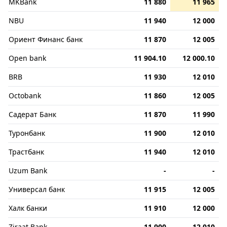
MKBank
11 880
11 965
NBU
11 940
12 000
Ориент Финанс банк
11 870
12 005
Open bank
11 904.10
12 000.10
BRB
11 930
12 010
Octobank
11 860
12 005
Садерат Банк
11 870
11 990
Туронбанк
11 900
12 010
Трастбанк
11 940
12 010
Uzum Bank
-
-
Универсал банк
11 915
12 005
Халк банки
11 910
12 000
Ziraat Bank
11 900
12 010