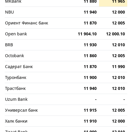
MKBank
11 880
11 965
NBU
11 940
12 000
Ориент Финанс банк
11 870
12 005
Open bank
11 904.10
12 000.10
BRB
11 930
12 010
Octobank
11 860
12 005
Садерат Банк
11 870
11 990
Туронбанк
11 900
12 010
Трастбанк
11 940
12 010
Uzum Bank
-
-
Универсал банк
11 915
12 005
Халк банки
11 910
12 000
Ziraat Bank
11 900
12 010