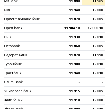
MKBank
11 880
11 965
NBU
11 940
12 000
Ориент Финанс банк
11 870
12 005
Open bank
11 904.10
12 000.10
BRB
11 930
12 010
Octobank
11 860
12 005
Садерат Банк
11 870
11 990
Туронбанк
11 900
12 010
Трастбанк
11 940
12 010
Uzum Bank
-
-
Универсал банк
11 915
12 005
Халк банки
11 910
12 000
Ziraat Bank
11 900
12 010