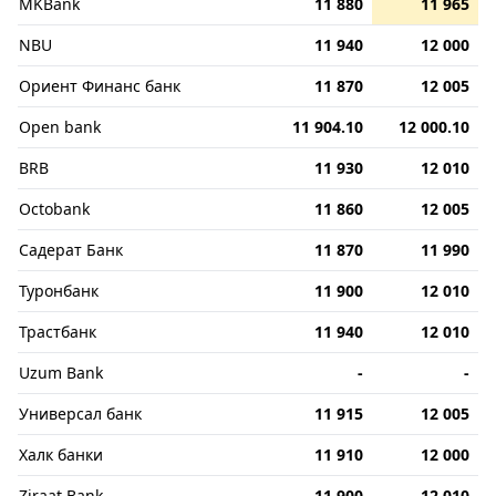
MKBank
11 880
11 965
NBU
11 940
12 000
Ориент Финанс банк
11 870
12 005
Open bank
11 904.10
12 000.10
BRB
11 930
12 010
Octobank
11 860
12 005
Садерат Банк
11 870
11 990
Туронбанк
11 900
12 010
Трастбанк
11 940
12 010
Uzum Bank
-
-
Универсал банк
11 915
12 005
Халк банки
11 910
12 000
Ziraat Bank
11 900
12 010