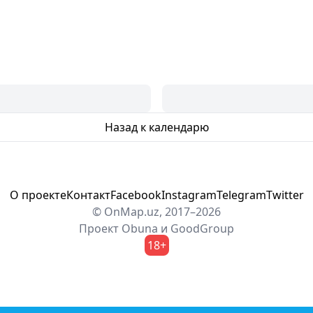
Назад к календарю
О проекте
Контакт
Facebook
Instagram
Telegram
Twitter
© OnMap.uz, 2017–2026
Проект
Obuna
и
GoodGroup
18+