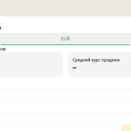
6
EUR
ане
Средний курс продажи
~