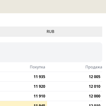
RUB
Покупка
Продажа
11 935
12 005
11 920
12 010
11 910
12 000
11 945
12 010