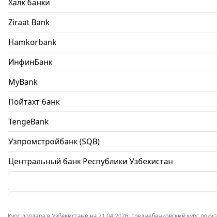
Халк банки
Ziraat Bank
Hamkorbank
ИнфинБанк
MyBank
Пойтахт банк
TengeBank
Узпромстройбанк (SQB)
Центральный банк Республики Узбекистан
Курс доллара в Узбекистане на 21.04.2026: среднебанковский курс покупки