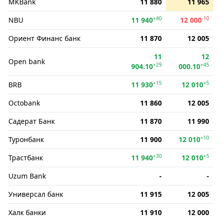
MKBank
11 880
11 965
+40
-10
NBU
11 940
12 000
Ориент Финанс банк
11 870
12 005
11
12
Open bank
+29
+45
904.10
000.10
+15
+5
BRB
11 930
12 010
Octobank
11 860
12 005
Садерат Банк
11 870
11 990
+10
Туронбанк
11 900
12 010
+30
+5
Трастбанк
11 940
12 010
Uzum Bank
-
-
Универсал банк
11 915
12 005
Халк банки
11 910
12 000