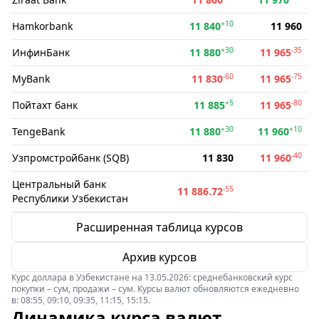
+10
Hamkorbank
11 840
11 960
+30
-35
ИнфинБанк
11 880
11 965
-60
-75
MyBank
11 830
11 965
+5
-80
Пойтахт банк
11 885
11 965
+30
+10
TengeBank
11 880
11 960
-40
Узпромстройбанк (SQB)
11 830
11 960
Центральный банк
-55
11 886.72
Республики Узбекистан
Расширенная таблица курсов
Архив курсов
Курс доллара в Узбекистане на 13.05.2026: среднебанковский курс
покупки – сум, продажи – сум. Курсы валют обновляются ежедневно
в: 08:55, 09:10, 09:35, 11:15, 15:15.
Динамика курса валют