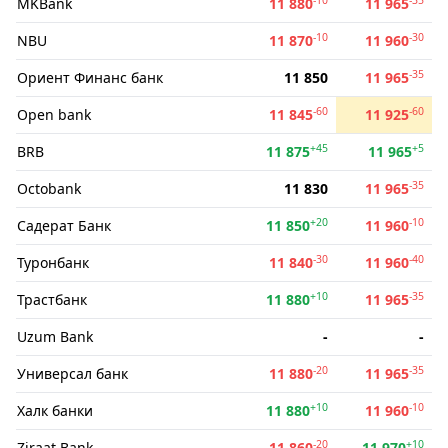
MKBank
11 880
11 965
-10
-30
NBU
11 870
11 960
-35
Ориент Финанс банк
11 850
11 965
-60
-60
Open bank
11 845
11 925
+45
+5
BRB
11 875
11 965
-35
Octobank
11 830
11 965
+20
-10
Садерат Банк
11 850
11 960
-30
-40
Туронбанк
11 840
11 960
+10
-35
Трастбанк
11 880
11 965
Uzum Bank
-
-
-20
-35
Универсал банк
11 880
11 965
+10
-10
Халк банки
11 880
11 960
-20
+10
Ziraat Bank
11 860
11 970