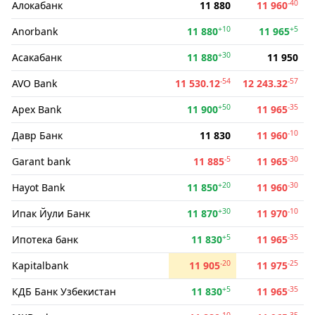
-40
Алокабанк
11 880
11 960
+10
+5
Anorbank
11 880
11 965
+30
Асакабанк
11 880
11 950
-54
-57
AVO Bank
11 530.12
12 243.32
+50
-35
Apex Bank
11 900
11 965
-10
Давр Банк
11 830
11 960
-5
-30
Garant bank
11 885
11 965
+20
-30
Hayot Bank
11 850
11 960
+30
-10
Ипак Йули Банк
11 870
11 970
+5
-35
Ипотека банк
11 830
11 965
-20
-25
Kapitalbank
11 905
11 975
+5
-35
КДБ Банк Узбекистан
11 830
11 965
-10
-35