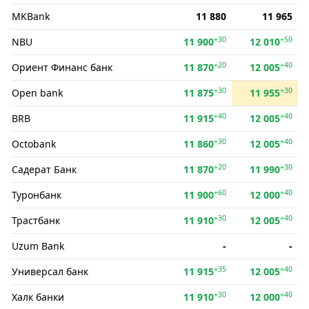
MKBank
11 880
11 965
+30
+50
NBU
11 900
12 010
+20
+40
Ориент Финанс банк
11 870
12 005
+30
+30
Open bank
11 875
11 955
+40
+40
BRB
11 915
12 005
+30
+40
Octobank
11 860
12 005
+20
+30
Садерат Банк
11 870
11 990
+60
+40
Туронбанк
11 900
12 000
+30
+40
Трастбанк
11 910
12 005
Uzum Bank
-
-
+35
+40
Универсал банк
11 915
12 005
+30
+40
Халк банки
11 910
12 000