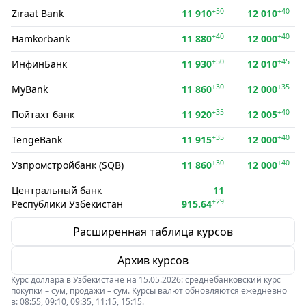
+50
+40
Ziraat Bank
11 910
12 010
+40
+40
Hamkorbank
11 880
12 000
+50
+45
ИнфинБанк
11 930
12 010
+30
+35
MyBank
11 860
12 000
+35
+40
Пойтахт банк
11 920
12 005
+35
+40
TengeBank
11 915
12 000
+30
+40
Узпромстройбанк (SQB)
11 860
12 000
Центральный банк
11
+29
Республики Узбекистан
915.64
Расширенная таблица курсов
Архив курсов
Курс доллара в Узбекистане на 15.05.2026: среднебанковский курс
покупки – сум, продажи – сум. Курсы валют обновляются ежедневно
в: 08:55, 09:10, 09:35, 11:15, 15:15.