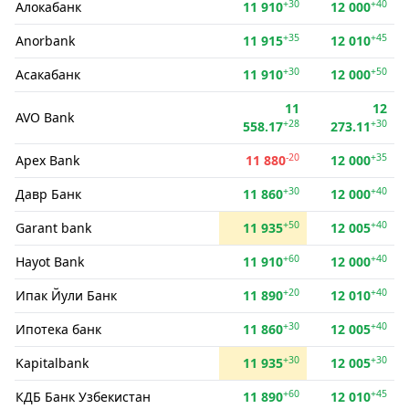
+30
+40
Алокабанк
11 910
12 000
+35
+45
Anorbank
11 915
12 010
+30
+50
Асакабанк
11 910
12 000
11
12
AVO Bank
+28
+30
558.17
273.11
-20
+35
Apex Bank
11 880
12 000
+30
+40
Давр Банк
11 860
12 000
+50
+40
Garant bank
11 935
12 005
+60
+40
Hayot Bank
11 910
12 000
+20
+40
Ипак Йули Банк
11 890
12 010
+30
+40
Ипотека банк
11 860
12 005
+30
+30
Kapitalbank
11 935
12 005
+60
+45
КДБ Банк Узбекистан
11 890
12 010