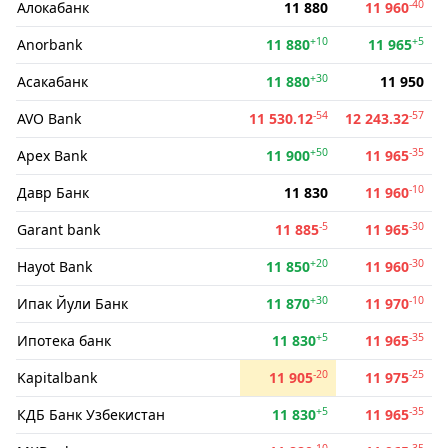
-40
Алокабанк
11 880
11 960
+10
+5
Anorbank
11 880
11 965
+30
Асакабанк
11 880
11 950
-54
-57
AVO Bank
11 530.12
12 243.32
+50
-35
Apex Bank
11 900
11 965
-10
Давр Банк
11 830
11 960
-5
-30
Garant bank
11 885
11 965
+20
-30
Hayot Bank
11 850
11 960
+30
-10
Ипак Йули Банк
11 870
11 970
+5
-35
Ипотека банк
11 830
11 965
-20
-25
Kapitalbank
11 905
11 975
+5
-35
КДБ Банк Узбекистан
11 830
11 965
-10
-35