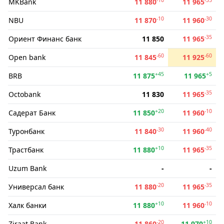
MKBank
11 880
11 965
-10
-30
NBU
11 870
11 960
-35
Ориент Финанс банк
11 850
11 965
-60
-60
Open bank
11 845
11 925
+45
+5
BRB
11 875
11 965
-35
Octobank
11 830
11 965
+20
-10
Садерат Банк
11 850
11 960
-30
-40
Туронбанк
11 840
11 960
+10
-35
Трастбанк
11 880
11 965
Uzum Bank
-
-
-20
-35
Универсал банк
11 880
11 965
+10
-10
Халк банки
11 880
11 960
-20
+10
Ziraat Bank
11 860
11 970