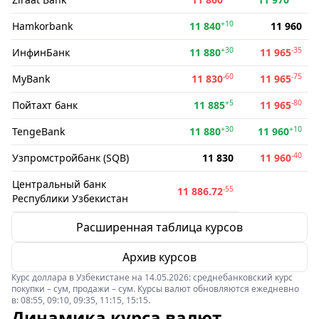
+10
Hamkorbank
11 840
11 960
+30
-35
ИнфинБанк
11 880
11 965
-60
-75
MyBank
11 830
11 965
+5
-80
Пойтахт банк
11 885
11 965
+30
+10
TengeBank
11 880
11 960
-40
Узпромстройбанк (SQB)
11 830
11 960
Центральный банк
-55
11 886.72
Республики Узбекистан
Расширенная таблица курсов
Архив курсов
Курс доллара в Узбекистане на 14.05.2026: среднебанковский курс
покупки – сум, продажи – сум. Курсы валют обновляются ежедневно
в: 08:55, 09:10, 09:35, 11:15, 15:15.
Динамика курса валют