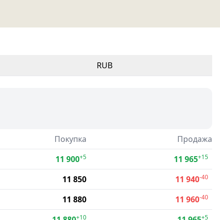
RUB
Покупка
Продажа
+5
+15
11 900
11 965
-40
11 850
11 940
-40
11 880
11 960
+10
+5
11 880
11 965