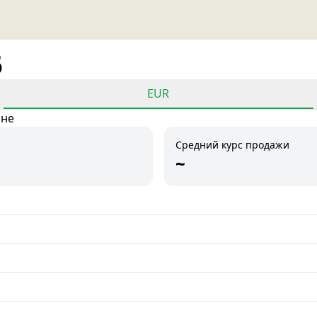
6
EUR
ане
Средний курс продажи
~