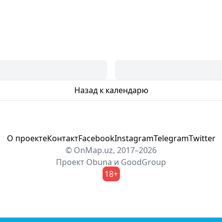
Назад к календарю
О проекте
Контакт
Facebook
Instagram
Telegram
Twitter
© OnMap.uz, 2017–2026
Проект
Obuna
и
GoodGroup
18+