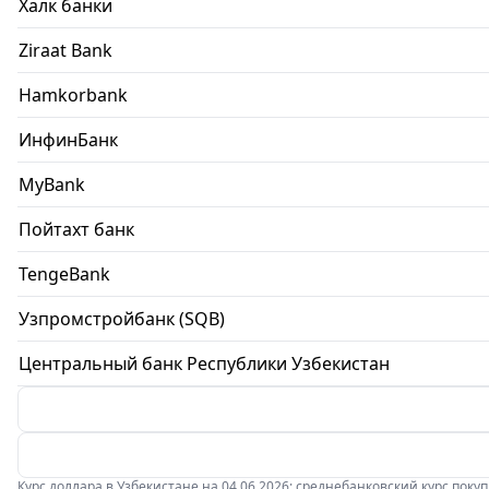
Халк банки
Ziraat Bank
Hamkorbank
ИнфинБанк
MyBank
Пойтахт банк
TengeBank
Узпромстройбанк (SQB)
Центральный банк Республики Узбекистан
Курс доллара в Узбекистане на 04.06.2026: среднебанковский курс покупки